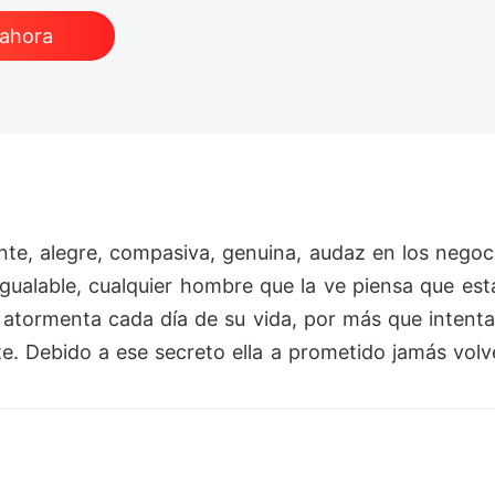
 ahora
nte, alegre, compasiva, genuina, audaz en los negoci
igualable, cualquier hombre que la ve piensa que est
la atormenta cada día de su vida, por más que intent
. Debido a ese secreto ella a prometido jamás volve
vida del exitoso, soltero y codiciado CEO, Maxwell
á Maxwell King sanar las heridas de su corazón y d
sado?.