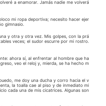
volveré a enamorar. Jamás nadie me volverá 
loco mi ropa deportiva; necesito hacer ejer
ño gimnasio.
a y otra y otra vez. Mis golpes, con la prá
bles veces; el sudor escurre por mi rostro. 
te: ahora sí, al enfrentar al hombre que ha
reso, veo el reloj y, mierda, se ha hecho m
 puedo, me doy una ducha y corro hacia el v
a, la toalla cae al piso y de inmediato mi 
cio cada una de mis cicatrices. Algunas son 