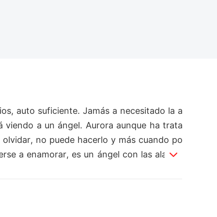
os, auto suficiente. Jamás a necesitado la a
á viendo a un ángel. Aurora aunque ha trata
a olvidar, no puede hacerlo y más cuando po
rse a enamorar, es un ángel con las alas ro
 King?, ¿podrá Aurora cumplir su promesa de
evolverle las ganas de amar?, ¿o serán más 