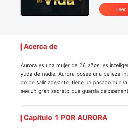
Leer
Acerca de
Aurora es una mujer de 26 años, es intelige
yuda de nadie. Aurora posee una belleza in
do de salir adelante, tiene un pasado que 
see un gran secreto que guarda celosamente
tas. ¿Pero qué pasa cuando se cruza en la 
 no entregar su corazón nuevamente?, ¿Podr
Capítulo 1 POR AURORA
fuertes los miedos y los demonios de su pa