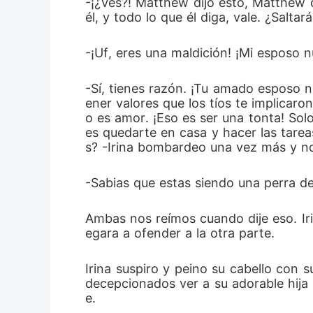
-¡¿Ves?! Matthew dijo esto, Matthew d
él, y todo lo que él diga, vale. ¿Saltar
-¡Uf, eres una maldición! ¡Mi esposo n
-Sí, tienes razón. ¡Tu amado esposo n
ener valores que los tíos te implicar
o es amor. ¡Eso es ser una tonta! Sol
es quedarte en casa y hacer las tarea
s? -Irina bombardeo una vez más y no
-Sabias que estas siendo una perra d
Ambas nos reímos cuando dije eso. Irin
egara a ofender a la otra parte.
Irina suspiro y peino su cabello con s
decepcionados ver a su adorable hija
e.