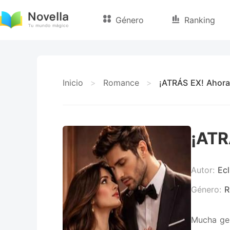
Género
Ranking
Inicio
>
Romance
>
¡ATRÁS EX! Ahora
¡ATR
Autor:
Ecl
Género:
R
Mucha gen