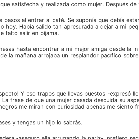
que satisfecha y realizada como mujer. Después de 
s pasos al entrar al café. Se suponía que debía estar
oy. Había salido tan apresurada a dejar a mi peque
falto salir en pijama. 
mesas hasta encontrar a mi mejor amiga desde la inf
 de la mañana arrojaba un resplandor pacífico sobre
aspecto! Y eso trapos que llevas puestos -expresó lle
. La frase de que una mujer casada descuida su asp
 negros me miran con curiosidad apenas me siento fre
ses y tengas un hijo lo sabrás.
ederá -aseguro ella arrugando la nariz-, prefiero se