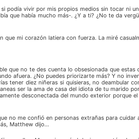
si podía vivir por mis propios medios sin tocar ni un 
bía que había mucho más-. ¿Y a ti? ¿No te da vergü
on que mi corazón latiera con fuerza. La miré casual
sible que no te des cuenta lo obsesionada que estas 
ndo afuera. ¿No puedes priorizarte más? Y no invent
ías tener diez niñeras si quisieras, no deambular co
neas ser la ama de casa del idiota de tu marido por 
amente desconectada del mundo exterior porque el i
ue no me confió en personas extrañas para cuidar a
s, Matthew dijo... 