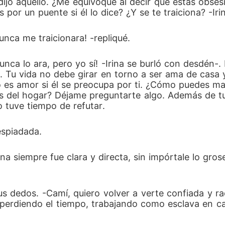
ijo aquello. ¿Me equivoqué al decir que estás obsesi
ás por un puente si él lo dice? ¿Y se te traiciona? -Ir
unca me traicionara! -repliqué.
unca lo ara, pero yo sí! -Irina se burló con desdén-.
on. Tu vida no debe girar en torno a ser ama de cas
o es amor si él se preocupa por ti. ¿Cómo puedes man
s del hogar? Déjame preguntarte algo. Además de tu
 tuve tiempo de refutar.
espiadada.
a siempre fue clara y directa, sin impórtale lo gros
us dedos. -Camí, quiero volver a verte confiada y ra
 perdiendo el tiempo, trabajando como esclava en c