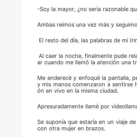
-Soy la mayor, ¿no seria razonable q
Ambas reímos una vez más y seguimos 
 El resto del día, las palabras de mi 
 Al caer la noche, finalmente pude relajarme después de acostar a mi hija. Agarré mi teléfono y hojeé las redes sociales sin pens
ar cuando me llamó la atención una tr
Me enderecé y enfoqué la pantalla, pe
y mis manos comenzaron a sentirse hú
ón en vivo en la misma ciudad.
Apresuradamente llamé por videollam
Se suponía que estaría en un viaje de
con otra mujer en brazos.