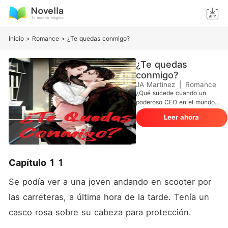
Inicio
>
Romance
>
¿Te quedas conmigo?
¿Te quedas
conmigo?
JA Martinez
|
Romance
¿Qué sucede cuando un
poderoso CEO en el mundo
de la moda se ve obligado a
Leer ahora
casarse con una mujer de
una familia humilde, en
comparación con su origen
familiar de alta estima, en
contra de su deseo? ¿Qué
Capítulo 1 1
sucede cuando su marido
descubre su talento oculto?
Se podía ver a una joven andando en scooter por 
¿Comenzará a enamorarse
de ella lentamente? Lee esta
las carreteras, a última hora de la tarde. Tenía un 
intrigante novela para
casco rosa sobre su cabeza para protección.
descubrir todas las
respuestas que tienes a tus