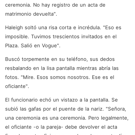
en un accidente- mientras
ceremonia. No hay registro de un acta de 
ellos esperaban a su
"verdadero heredero" a mis
matrimonio devuelta".
espaldas. Planeaban
dejarme sin un centavo, sin
Haleigh soltó una risa corta e incrédula. "Eso es 
reputación y humillada al día
siguiente. Me limpié las
imposible. Tuvimos trescientos invitados en el 
lágrimas y saqué mi labial
Plaza. Salió en Vogue".
rojo sangre del bolso. En
lugar de confrontarlos
llorando, llamé al enemigo
Buscó torpemente en su teléfono, sus dedos 
mortal de la familia, el
despiadado magnate Hjalmer
resbalando en la lisa pantalla mientras abría las 
Barrett. "Sé que odia a los
fotos. "Mire. Esos somos nosotros. Ese es el 
Cooley", le dije con voz
firme al teléfono. "Yo tengo
oficiante".
las llaves para destruirlos y
quitarles todo. A cambio,
El funcionario echó un vistazo a la pantalla. Se 
quiero casarme con su hijo,
la Bestia de Wall Street". Esa
subió las gafas por el puente de la nariz. "Señora, 
noche volví a casa con una
sonrisa, lista para convertir
una ceremonia es una ceremonia. Pero legalmente, 
sus vidas en un infierno.
el oficiante -o la pareja- debe devolver el acta 