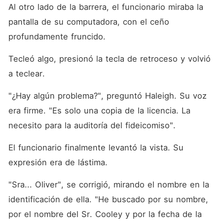
momento, mi teléfono vibró.
Al otro lado de la barrera, el funcionario miraba la 
Una notificación de un
álbum compartido titulado
pantalla de su computadora, con el ceño 
*Nuestro pequeño secreto*.
profundamente fruncido.
Al abrirla, vi una prueba de
embarazo positiva y
mensajes de texto fechados
Tecleó algo, presionó la tecla de retroceso y volvió 
esa misma mañana:
a teclear.
"Aguanta un poco más,
nena. Hoy se libera el dinero
del fideicomiso. Mañana
"¿Hay algún problema?", preguntó Haleigh. Su voz 
echo a esa mula estéril a la
calle y seremos libres". Era
era firme. "Es solo una copia de la licencia. La 
mi esposo hablando con
necesito para la auditoría del fideicomiso".
Brylee, mi mejor amiga y
dama de honor. Entendí todo
de golpe con una náusea
El funcionario finalmente levantó la vista. Su 
violenta. No era una esposa,
expresión era de lástima.
era un accesorio necesario
para cobrar una herencia.
Me usaron para cumplir el
"Sra... Oliver", se corrigió, mirando el nombre en la 
requisito de tres años del
fideicomiso. Se burlaban de
identificación de ella. "He buscado por su nombre, 
mi infertilidad -la cual sufrí
por el nombre del Sr. Cooley y por la fecha de la 
por salvarle la vida a Gray