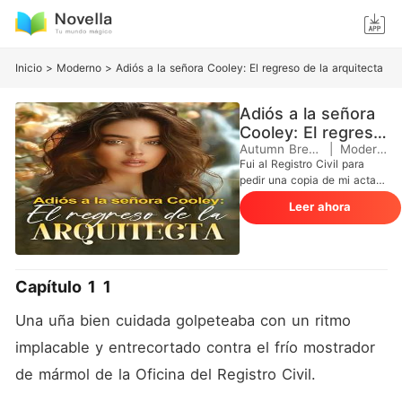
Inicio
>
Moderno
>
Adiós a la señora Cooley: El regreso de la arquitecta
Adiós a la señora
Cooley: El regreso
de la arquitecta
Autumn Breeze
|
Moderno
Fui al Registro Civil para
pedir una copia de mi acta
de matrimonio. Llevaba tres
Leer ahora
años casada con el heredero
de los Cooley, o al menos,
eso creía. El funcionario me
miró con pena a través del
cristal y soltó la bomba: "No
Capítulo 1 1
hay registro. El acta nunca
se devolvió. Legalmente,
Una uña bien cuidada golpeteaba con un ritmo 
usted es soltera". El mundo
se me vino encima. Gray me
implacable y entrecortado contra el frío mostrador 
había prometido encargarse
de mármol de la Oficina del Registro Civil.
del papeleo el día de nuestra
boda. Justo en ese