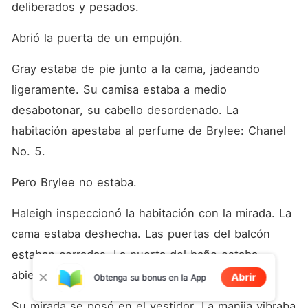
deliberados y pesados.
Abrió la puerta de un empujón.
Gray estaba de pie junto a la cama, jadeando 
ligeramente. Su camisa estaba a medio 
desabotonar, su cabello desordenado. La 
habitación apestaba al perfume de Brylee: Chanel 
No. 5.
Pero Brylee no estaba.
Haleigh inspeccionó la habitación con la mirada. La 
cama estaba deshecha. Las puertas del balcón 
estaban cerradas. La puerta del baño estaba 
abierta y a oscuras.
Abrir
Obtenga su bonus en la App
Su mirada se posó en el vestidor. La manija vibraba 