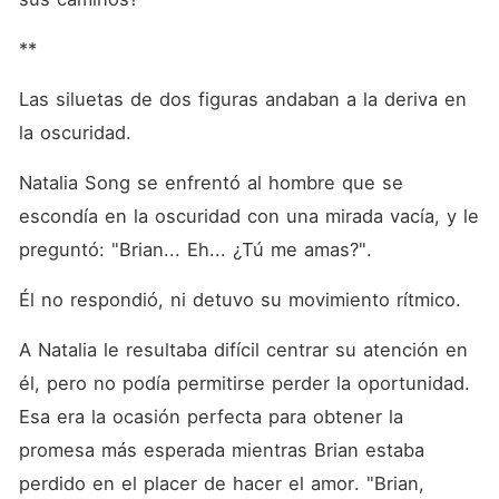
un reemplazo físico para su
ex novia. Cuando escaparon
de situaciones que
**
amenazarían la vida, Brian y
Molly estaban
Las siluetas de dos figuras andaban a la deriva en 
profundamente enredados
en una compleja relación de
la oscuridad. 
amor y odio. Justo cuando
Brian decidió abrirle su
Natalia Song se enfrentó al hombre que se 
corazón a ella, su ex novia
desaparecida regresó para
escondía en la oscuridad con una mirada vacía, y le 
reclamar su lugar en su
corazón.
preguntó: "Brian... Eh... ¿Tú me amas?". 
Él no respondió, ni detuvo su movimiento rítmico. 
A Natalia le resultaba difícil centrar su atención en 
él, pero no podía permitirse perder la oportunidad. 
Esa era la ocasión perfecta para obtener la 
promesa más esperada mientras Brian estaba 
perdido en el placer de hacer el amor. "Brian, 