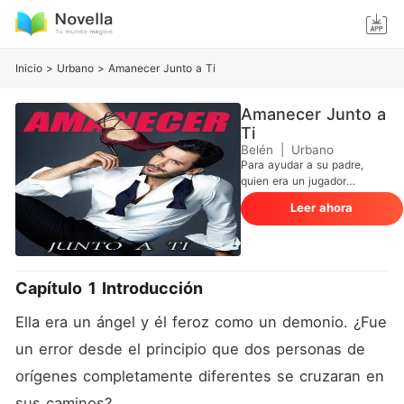
Inicio
>
Urbano
>
Amanecer Junto a Ti
Amanecer Junto a
Ti
Belén
|
Urbano
Para ayudar a su padre,
quien era un jugador
oprimido por muchas
Leer ahora
deudas, Molly Xia se veía
obligada a beber drogas
alucinógenas para calentar
la cama de un hombre
poderoso y, en adelante,
Capítulo 1 Introducción
estaba destinada a
convertirse en su juguete
Ella era un ángel y él feroz como un demonio. ¿Fue 
sexual. Después de haber
pasado por una ruptura dura,
un error desde el principio que dos personas de 
Brian Long, un hombre frío e
orígenes completamente diferentes se cruzaran en 
indiferente, consideraba a
Molly como nada más que
sus caminos? 