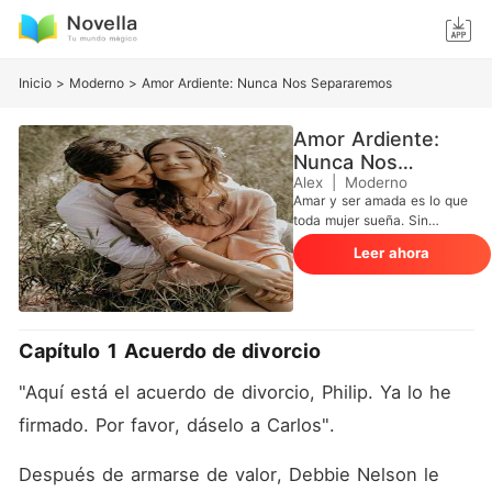
Inicio
>
Moderno
>
Amor Ardiente: Nunca Nos Separaremos
Amor Ardiente:
Nunca Nos
Separaremos
Alex
|
Moderno
Amar y ser amada es lo que
toda mujer sueña. Sin
embargo, lo único que
Leer ahora
Debbie quería era el
divorcio. Llevaba tres años
casada con Carlos, un joven
multimillonario a quien ni
siquiera había visto la cara.
Capítulo 1 Acuerdo de divorcio
Cuando por fin decidió poner
fin a su irónico matrimonio e
"Aquí está el acuerdo de divorcio, Philip. Ya lo he 
ir en busca de la felicidad
verdadera, apareció su
firmado. Por favor, dáselo a Carlos".
supuesto marido y le pidió
que lo intentaran de nuevo.
Después de armarse de valor, Debbie Nelson le 
A partir de entonces, Carlos