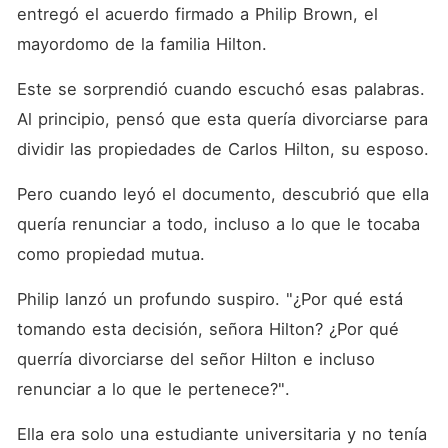
se sentía increíblemente
entregó el acuerdo firmado a Philip Brown, el 
atraído por el espíritu libre y
salvaje de Debbie y se
mayordomo de la familia Hilton.
enamoró de ella. Él
comenzaba a mimarla. Poco
Este se sorprendió cuando escuchó esas palabras. 
a poco, lo que había entre
ellos se iba a convirtiéndose
Al principio, pensó que esta quería divorciarse para 
en una atracción
dividir las propiedades de Carlos Hilton, su esposo.
irrefrenable. Esto es una
extraordinaria historia de
amor donde descubrirá que,
Pero cuando leyó el documento, descubrió que ella 
a veces, el amor no está
muy lejos de cada uno de
quería renunciar a todo, incluso a lo que le tocaba 
nosotros.
como propiedad mutua.
Philip lanzó un profundo suspiro. "¿Por qué está 
tomando esta decisión, señora Hilton? ¿Por qué 
querría divorciarse del señor Hilton e incluso 
renunciar a lo que le pertenece?".
Ella era solo una estudiante universitaria y no tenía 