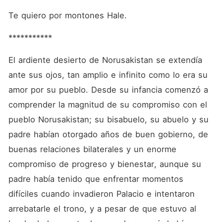
hombre, está consiente de
que él ama a su pueblo más
Te quiero por montones Hale.
que a nada y siente un
enorme compromiso,
***********
necesita una buena princesa
que algún día se convierta
en reina y está más que
El ardiente desierto de Norusakistan se extendía 
segura que es la menos
indicada para semejante
ante sus ojos, tan amplio e infinito como lo era su 
responsabilidad.Haleine
amor por su pueblo. Desde su infancia comenzó a 
Leblanc Charpentier, hija del
distinguido presidente
comprender la magnitud de su compromiso con el 
Francés ha pasado la vida
admirando la belleza de los
pueblo Norusakistan; su bisabuelo, su abuelo y su 
hombres Norusakistanes, su
padre habían otorgado años de buen gobierno, de 
fortaleza y determinación.
Viajar a Norusakistan será
buenas relaciones bilaterales y un enorme 
una experiencia maravillosa,
pero conocer al Príncipe y
compromiso de progreso y bienestar, aunque su 
poder verse reflejada en
padre había tenido que enfrentar momentos 
aquellos oscuros ojos, será
su sueño hecho realidad,
difíciles cuando invadieron Palacio e intentaron 
estará dispuesta a todo con
tal de conseguir el amor de
arrebatarle el trono, y a pesar de que estuvo al 
ese hombre hasta