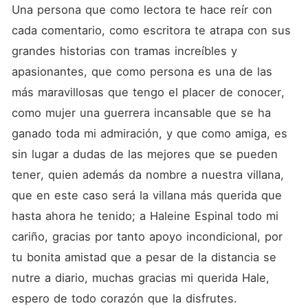
acostumbrado a anteponer
Una persona que como lectora te hace reír con 
sus obligaciones a sus
propios sentimientos, está
cada comentario, como escritora te atrapa con sus 
dispuesto a aceptar la
grandes historias con tramas increíbles y 
sugerencia de su padre para
afianzar las relaciones con
apasionantes, que como persona es una de las 
la nación Francesa, un
matrimonio de conveniencia
más maravillosas que tengo el placer de conocer, 
que genere beneficios a
como mujer una guerrera incansable que se ha 
Norusakistan, aunque su
corazón esté siempre en
ganado toda mi admiración, y que como amiga, es 
otro lugar.Cariñosa, dulce,
tímida y con un enorme
sin lugar a dudas de las mejores que se pueden 
corazón, así es Vanessa
tener, quien además da nombre a nuestra villana, 
Susana Penfoll Cooper,
similar a su padre en
que en este caso será la villana más querida que 
carácter, pero sin lugar a
dudas heredera de la belleza
hasta ahora he tenido; a Haleine Espinal todo mi 
de su madre, suspira en
cariño, gracias por tanto apoyo incondicional, por 
secreto por un amor
imposible, sabiendo que
tu bonita amistad que a pesar de la distancia se 
jamás podrá estar con él, se
limita a soñar con sus
nutre a diario, muchas gracias mi querida Hale, 
brazos y a admirar en
espero de todo corazón que la disfrutes.
silencio a tan impresionante