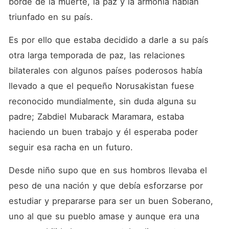
borde de la muerte, la paz y la armonía habían 
convertirse en su esposa y
futura Jequesa de aquel
triunfado en su país. 
hermoso país llamado
Norusakistan. El amor está
Es por ello que estaba decidido a darle a su país 
por hacer de las suyas en
las ardientes tierras de
otra larga temporada de paz, las relaciones 
Norusakistan.
bilaterales con algunos países poderosos había 
llevado a que el pequeño Norusakistan fuese 
reconocido mundialmente, sin duda alguna su 
padre; Zabdiel Mubarack Maramara, estaba 
haciendo un buen trabajo y él esperaba poder 
seguir esa racha en un futuro. 
Desde niño supo que en sus hombros llevaba el 
peso de una nación y que debía esforzarse por 
estudiar y prepararse para ser un buen Soberano, 
uno al que su pueblo amase y aunque era una 