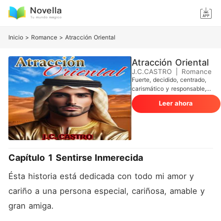
Inicio
>
Romance
>
Atracción Oriental
Atracción Oriental
J.C.CASTRO
|
Romance
Fuerte, decidido, centrado,
carismático y responsable,
así es Nael Jamal Mubarack
Leer ahora
Stone, Príncipe heredero de
Norusakistan, ha crecido
toda su vida con un gran
sentido de pertenencia y
compromiso con su país,
decidido a ser tan buen
Capítulo 1 Sentirse Inmerecida
Soberano como lo fuese su
bisabuelo, abuelo y su
Ésta historia está dedicada con todo mi amor y 
propio padre, el actual
Jeque, quiere seguir con un
cariño a una persona especial, cariñosa, amable y 
legado de bondad, justicia y
progreso para la tierra
gran amiga. 
Norusakistana,