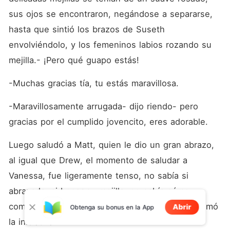
sus ojos se encontraron, negándose a separarse, 
hasta que sintió los brazos de Suseth 
envolviéndolo, y los femeninos labios rozando su 
mejilla.- ¡Pero qué guapo estás!
-Muchas gracias tía, tu estás maravillosa.
-Maravillosamente arrugada- dijo riendo- pero 
gracias por el cumplido jovencito, eres adorable.
Luego saludó a Matt, quien le dio un gran abrazo, 
al igual que Drew, el momento de saludar a 
Vanessa, fue ligeramente tenso, no sabía si 
abrazarla, si besar su mejilla, no sabía cómo 
comportarse, afortunadamente fue ella quien tomó 
Abrir
Obtenga su bonus en la App
la iniciativa.