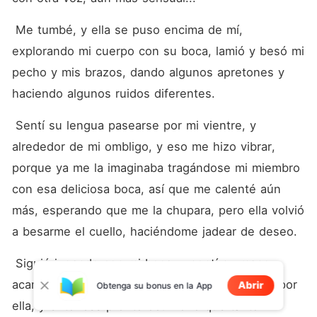
 Me tumbé, y ella se puso encima de mí, 
explorando mi cuerpo con su boca, lamió y besó mi 
pecho y mis brazos, dando algunos apretones y 
haciendo algunos ruidos diferentes.
 Sentí su lengua pasearse por mi vientre, y 
alrededor de mi ombligo, y eso me hizo vibrar, 
porque ya me la imaginaba tragándose mi miembro 
con esa deliciosa boca, así que me calenté aún 
más, esperando que me la chupara, pero ella volvió 
a besarme el cuello, haciéndome jadear de deseo.
 Siguió jugando con mi boca, y sentí su mano 
acariciando mi duro miembro, que ya palpitaba por 
Abrir
Obtenga su bonus en la App
ella, y entonces pronto ocurrió lo que tanto 