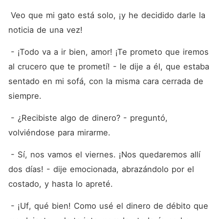
empiezan a entrar en
conflictos y complicaciones,
 Veo que mi gato está solo, ¡y he decidido darle la 
¡sobre todo después de que
noticia de una vez!
él le pida a ella que firme un
documento de divorcio tras
diez meses de matrimonio!
 - ¡Todo va a ir bien, amor! ¡Te prometo que iremos 
¿Podría surgir el amor en
medio de esta confusión?
al crucero que te prometí! - le dije a él, que estaba 
¿Cuánto tiempo necesitará
sentado en mi sofá, con la misma cara cerrada de 
Luana para cambiar las
cosas? Igor tendrá que darse
siempre.
la vuelta para recuperar a su
mujer, ¿le dará ella una
 - ¿Recibiste algo de dinero? - preguntó, 
nueva oportunidad? ¡¡¡Ven a
descubrirlo conmigo!!!
volviéndose para mirarme.
 - Sí, nos vamos el viernes. ¡Nos quedaremos allí 
dos días! - dije emocionada, abrazándolo por el 
costado, y hasta lo apreté.
 - ¡Uf, qué bien! Como usé el dinero de débito que 