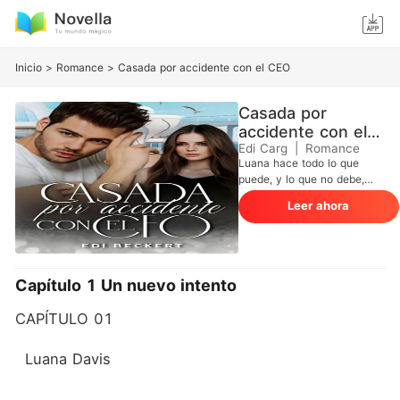
Inicio
>
Romance
>
Casada por accidente con el CEO
Casada por
accidente con el
CEO
Edi Carg
|
Romance
Luana hace todo lo que
puede, y lo que no debe,
para recuperar el amor de su
Leer ahora
novio, ¡que no la merece!
Paga dos días en un crucero
de lujo, pero cuando se
despierta por la mañana, se
sorprende al darse cuenta
Capítulo 1 Un nuevo intento
de que se había equivocado
de habitación, ¡y de novio!
CAPÍTULO 01
Se había acostado con un
desconocido y no sabía qué
hacer. Igor es un exitoso
  Luana Davis
director general y piensa
que el dinero lo puede