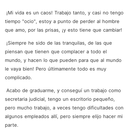
comprar todo. Cuando se da
cuenta de que ella no es
quien pensaba, se siente
 ¡Mi vida es un caos! Trabajo tanto, y casi no tengo 
engañado por ella y la
tiempo "ocio", estoy a punto de perder al hombre 
ignora porque ya tiene la
novia que ama. El problema
que amo, por las prisas, ¡y esto tiene que cambiar!
es que un mes después,
Luana descubre un
 ¡Siempre he sido de las tranquilas, de las que 
embarazo, y ¿le hubiera
gustado tirarse al mar,
piensan que tienen que complacer a todo el 
cuando aún tenía la
oportunidad, de quedarse
mundo, y hacen lo que pueden para que al mundo 
embarazada sólo de un
le vaya bien! Pero últimamente todo es muy 
desconocido que la ignoró, y
luego pensó que lo había
complicado.
engañado? Realmente tuvo
muy mala suerte, ¡y una
mala suerte con una gran
 Acabo de graduarme, y conseguí un trabajo como 
deuda que pagar a un
secretaria judicial, tengo un escritorio pequeño, 
usurero! Pero, no todo salió
como habían planeado, y
pero mucho trabajo, a veces tengo dificultades con 
debido a las influencias y
también al bebé, ¡acaban
algunos empleados allí, pero siempre elijo hacer mi 
casándose! Igor no acepta
parte.
en absoluto esta situación, y