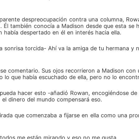
aparente despreocupación contra una columna, Rowa
io. Él también conocía a Madison desde que esta se 
 había despertado en él en interés hacia ella.
una sonrisa torcida- Ahí va la amiga de tu hermana y 
e comentario. Sus ojos recorrieron a Madison con un
odo lo que había escuchado de ella, pero no lo encontr
i pueda hacer esto -añadió Rowan, encogiéndose de
do el dinero del mundo compensará eso.
irada que comenzaba a fijarse en ella como una prom
 todos me están mirando y eso no me gusta.