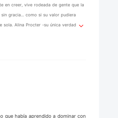
te en creer, vive rodeada de gente que la
 sin gracia... como si su valor pudiera
sola. Alina Procter -su única verdad y
diciones, sin máscaras. Con ella,
los problemas para Madison empiezan por
. Encantador, irresponsable y
ero y lo arroja a la realidad sin piedad,
este elige lo más fácil. Con la ayuda de su
adison Montenegro, conquistarla... y
e Rowan no espera, es que Madison no es
 menos... de olvidar porque cuando una
 vuelve a mendigar amor. Lo exige y si
so que había aprendido a dominar con 