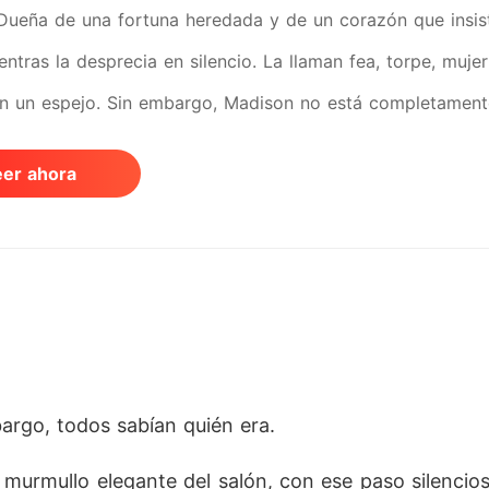
 Dueña de una fortuna heredada y de un corazón que insis
ntras la desprecia en silencio. La llaman fea, torpe, mujer
n un espejo. Sin embargo, Madison no está completamente 
un mundo de mentiras- la ha amado desde siempre, sin con
eer ahora
o necesita esconderse ni ser quien no es. No obstante, 
... y sangre compartida. Rowan Procter, hermano de Alina
mente ambicioso. Cuando su padre le cierra el grifo del din
e obligado a elegir: cambiar... o hundirse, pero al final; 
in, ambos traza un plan tan simple como ruin: seducir a M
on ella para quedarse con su fortuna. Si embargo, lo qu
argo, todos sabían quién era.
 como parece ni tan ciega ni tan fácil de romper y mucho
 siempre fue ignorada aprende a verse a sí misma... ya no
urmullo elegante del salón, con ese paso silencio