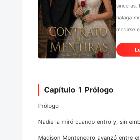
sinceras.
halaga mie
medirse e
amiga en 
L
Madison n
un nombre
peligrosa
Capítulo 1 Prólogo
Rowan se v
amigo Kev
Prólogo 
casarse c
Nadie la miró cuando entró y, sin emb
tan débil
mujer que
Madison Montenegro avanzó entre el m