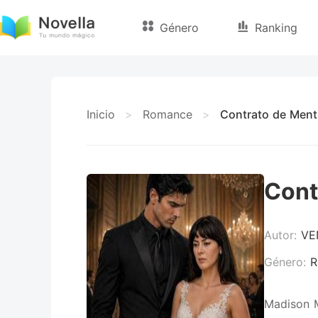
Género
Ranking
Inicio
>
Romance
>
Contrato de Ment
Cont
Autor:
VE
Género:
R
Madison M