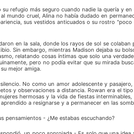
do su refugio más seguro cuando nadie la quería y e
 al mundo cruel, Alina no había dudado en permanece
ariencia, sus vestidos anticuados o su rostro "poc
on en la sala, donde los rayos de sol se colaban p
ibio. Sin embargo, mientras Madison dejaba su bol
asmo, relatando cosas íntimas que solo una verdad
inamente, pero no podía evitar que su mirada busc
 su mejor amiga.
 silencio. No como un amor adolescente y pasajero, 
cretos y observaciones a distancia. Rowan era el ti
ujeres hermosas y la vida de fiestas interminables, 
a aprendido a resignarse y a permanecer en las som
 sus pensamientos - ¿Me estabas escuchando?
- respondió, un poco sonrojada - Es solo que una idea