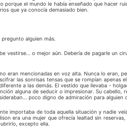
ino porque el mundo le había enseñado que hacer ruid
destruir a quien intentó usarla para conseguirlo... lo hará 
arios que ya conocía demasiado bien.
- pregunto alguien más.
be vestirse... o mejor aún. Debería de pagarle un ci
no eran mencionadas en voz alta. Nunca lo eran, per
escifrar las sonrisas tensas que se rompían apenas el
iferente a las demás. El vestido que llevaba - holg
ención alguna de seducir o impresionar. Su cabello, 
ideraban... poco digno de admiración para alguien c
nte importaba de toda aquella situación y nadie veía
ison era una mujer que ofrecía lealtad sin reservas
brirlo, excepto ella.