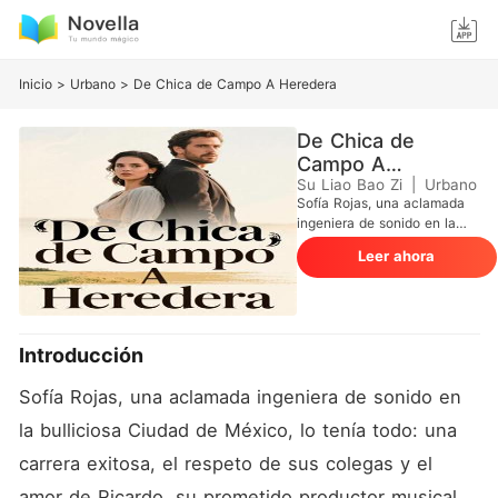
Inicio
>
Urbano
>
De Chica de Campo A Heredera
De Chica de
Campo A
Heredera
Su Liao Bao Zi
|
Urbano
Sofía Rojas, una aclamada
ingeniera de sonido en la
bulliciosa Ciudad de México,
Leer ahora
lo tenía todo: una carrera
exitosa, el respeto de sus
colegas y el amor de
Ricardo, su prometido
productor musical. Pero su
Introducción
idílica vida se hizo añicos
con una llamada de su
Sofía Rojas, una aclamada ingeniera de sonido en 
madre, revelando la
desesperada situación del
la bulliciosa Ciudad de México, lo tenía todo: una 
mariachi familiar y un oscuro
carrera exitosa, el respeto de sus colegas y el 
secreto que Ricardo le había
ocultado. Descubrió que
amor de Ricardo, su prometido productor musical.