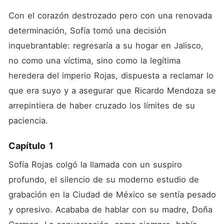
a asegurar que Ricardo
Mendoza se arrepintiera de
Con el corazón destrozado pero con una renovada 
haber cruzado los límites de
determinación, Sofía tomó una decisión 
su paciencia.
inquebrantable: regresaría a su hogar en Jalisco, 
no como una víctima, sino como la legítima 
heredera del imperio Rojas, dispuesta a reclamar lo 
que era suyo y a asegurar que Ricardo Mendoza se 
arrepintiera de haber cruzado los límites de su 
paciencia.
Capítulo 1
Sofía Rojas colgó la llamada con un suspiro 
profundo, el silencio de su moderno estudio de 
grabación en la Ciudad de México se sentía pesado 
y opresivo. Acababa de hablar con su madre, Doña 