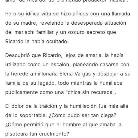
Ricardo, lejos de amarla, la
había utilizado como un
escalón, planeando casarse
Pero su idílica vida se hizo añicos con una llamada 
con la heredera millonaria
de su madre, revelando la desesperada situación 
Elena Vargas y despojar a su
familia de su legado, todo
del mariachi familiar y un oscuro secreto que 
mientras la humillaba
públicamente como una
Ricardo le había ocultado.
"chica sin recursos". El dolor
de la traición y la
Descubrió que Ricardo, lejos de amarla, la había 
humillación fue más allá de
lo soportable. ¿Cómo pudo
utilizado como un escalón, planeando casarse con 
ser tan ciega? ¿Cómo
la heredera millonaria Elena Vargas y despojar a su 
permitió que el hombre al
que amaba la pisoteara tan
familia de su legado, todo mientras la humillaba 
cruelmente? Con el corazón
destrozado pero con una
públicamente como una "chica sin recursos".
renovada determinación,
Sofía tomó una decisión
El dolor de la traición y la humillación fue más allá 
inquebrantable: regresaría a
su hogar en Jalisco, no
de lo soportable. ¿Cómo pudo ser tan ciega? 
como una víctima, sino
como la legítima heredera
¿Cómo permitió que el hombre al que amaba la 
del imperio Rojas, dispuesta
pisoteara tan cruelmente?
a reclamar lo que era suyo y