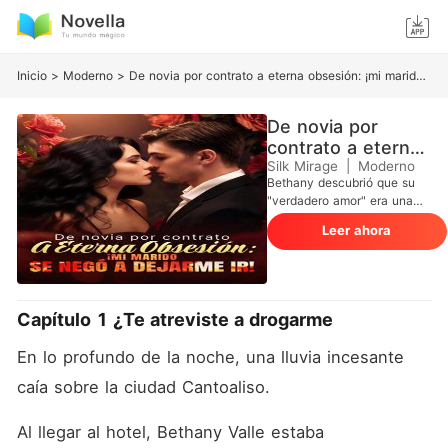
Inicio
>
Moderno
>
De novia por contrato a eterna obsesión: ¡mi marido se negó a dejarme ir!
De novia por
contrato a eterna
obsesión: ¡mi
Silk Mirage
|
Moderno
Bethany descubrió que su
marido se negó a
"verdadero amor" era una
dejarme ir!
mentira en el momento en
Leer ahora
que le tendieron una trampa
para que estuviera con otro
hombre. Su prometido la
había engañado con su
hermana y han conspirado
Capítulo 1 ¿Te atreviste a drogarme
para robarle la fortuna. Sin
nada que perder, hizo un
En lo profundo de la noche, una lluvia incesante 
trato y entró en un
matrimonio por contrato con
caía sobre la ciudad Cantoaliso. 
un hombre temido por su
despiadada reputación. La
Al llegar al hotel, Bethany Valle estaba 
gente estaba ansiosa por ver