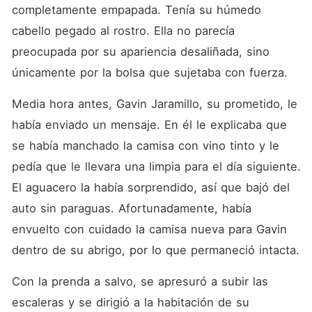
cuánto tiempo podría
completamente empapada. Tenía su húmedo 
Bethany sobrevivir en este
matrimonio. Decidida a
cabello pegado al rostro. Ella no parecía 
vengarse, ella no esperaba
preocupada por su apariencia desaliñada, sino 
más que una transacción.
Pero cuando su hermana la
únicamente por la bolsa que sujetaba con fuerza. 
provocó por haber perdido
su virginidad con un extraño,
Media hora antes, Gavin Jaramillo, su prometido, le 
el temido hombre dijo con
calma: "Ese soy yo". Y
había enviado un mensaje. En él le explicaba que 
cuando su ex la amenazó, él
le regaló un raro diamante,
se había manchado la camisa con vino tinto y le 
mientras le decía: "Mi mujer
pedía que le llevara una limpia para el día siguiente. 
merece lo mejor de lo
mejor". A medida que el
El aguacero la había sorprendido, así que bajó del 
contrato se acercaba a su
fin, ella intentó irse, solo
auto sin paraguas. Afortunadamente, había 
para que él la atrajera hacia
envuelto con cuidado la camisa nueva para Gavin 
sí, mientras le pedía: "Quiero
que este contrato sea
dentro de su abrigo, por lo que permaneció intacta. 
eterno".
Con la prenda a salvo, se apresuró a subir las 
escaleras y se dirigió a la habitación de su 