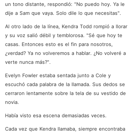
exnovio. "¿Te atreves a
un tono distante, respondió: "No puedo hoy. Ya le 
casarte conmigo?". Shane la
miró a los ojos. "¿Por qué
dije a Sam que vaya. Solo dile lo que necesitas". 
no?". Su impulsivo
matrimonio dejó a todos
Al otro lado de la línea, Kendra Todd rompió a llorar 
atónitos. Más tarde, su ex le
suplicó: "Dame otra
y su voz salió débil y temblorosa. "Sé que hoy te 
oportunidad". Shane la atrajo
casas. Entonces esto es el fin para nosotros, 
hacia sí y le dijo a ese
hombre desgraciado con
¿verdad? Ya no volveremos a hablar. ¿No volveré a 
frialdad: "Demasiado tarde,
ahora es mi esposa".
verte nunca más?". 
Evelyn Fowler estaba sentada junto a Cole y 
escuchó cada palabra de la llamada. Sus dedos se 
cerraron lentamente sobre la tela de su vestido de 
novia. 
Había visto esa escena demasiadas veces. 
Cada vez que Kendra llamaba, siempre encontraba 