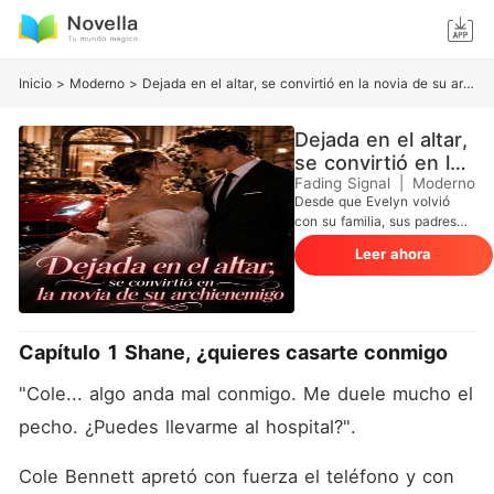
Inicio
>
Moderno
>
Dejada en el altar, se convirtió en la novia de su archienemigo
Dejada en el altar,
se convirtió en la
novia de su
Fading Signal
|
Moderno
Desde que Evelyn volvió
archienemigo
con su familia, sus padres
nunca la habían aceptado
Leer ahora
de verdad ni la habían
tratado como a su propia
hija. El día de su boda, ellos
eligieron a su hermana
adoptiva en lugar de a ella;
Capítulo 1 Shane, ¿quieres casarte conmigo
y el hombre con el que
debía casarse la abandonó
"Cole... algo anda mal conmigo. Me duele mucho el 
por amor verdadero y se
marchó sin mirar atrás. Con
pecho. ¿Puedes llevarme al hospital?". 
el corazón roto, pero
decidida, se quitó el velo y
Cole Bennett apretó con fuerza el teléfono y con 
se plantó ante el rival de su