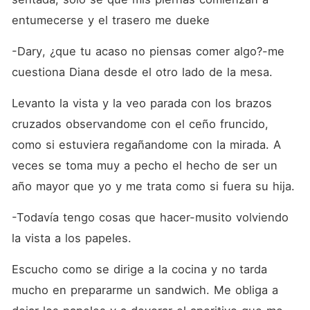
todo, ambos deberán saber
trabajar juntos, aunque eso
entumecerse y el trasero me dueke
conlleve no dejarse llevar
por sus impulsos, o peor
-Dary, ¿que tu acaso no piensas comer algo?-me 
aún... Saber dominar el
deseo que a ambos los
cuestiona Diana desde el otro lado de la mesa.
desquicia.
Levanto la vista y la veo parada con los brazos 
cruzados observandome con el ceño fruncido, 
como si estuviera regañandome con la mirada. A 
veces se toma muy a pecho el hecho de ser un 
año mayor que yo y me trata como si fuera su hija.
-Todavía tengo cosas que hacer-musito volviendo 
la vista a los papeles.
Escucho como se dirige a la cocina y no tarda 
mucho en prepararme un sandwich. Me obliga a 