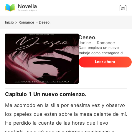
Inicio
>
Romance
>
Deseo.
Deseo.
Janine
|
Romance
Dara empieza un nuevo
trabajo como encargada de
recursos humanos en una de
Leer ahora
las empresas más
importantes de su país. Al
firmar el contrato supo que
cosas buenas vendrían a su
vida, pero no tuvo en cuenta
que el señor Belial, su jefe,
Capítulo 1 Un nuevo comienzo.
no le dejaría el camino
tranquilo para cumplir sus
Me acomodo en la silla por enésima vez y observo 
propósitos. Con el carácter
infernal que lo caracteriza y
los papeles que estan sobre la mesa delante de mí. 
su extraña manera de
actuar, y Dara con la manía
He perdido la cuenta de las horas que llevo 
de hacerle la contraria en
sentada, solo sé que mis piernas comienzan a 