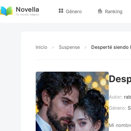
Género
Ranking
Inicio
>
Suspense
>
Desperté siendo 
Desp
Autor:
rab
Género:
S
Mi nombre