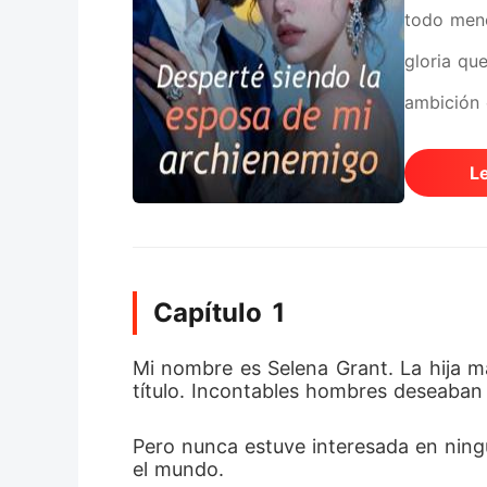
todo meno
gloria qu
ambición 
trabajar 
L
bañera. D
sirviente
intentos 
Capítulo 1
Podía ser
de llamad
Mi nombre es Selena Grant. La hija má
título. Incontables hombres deseaban 
desespera
miraba al
Pero nunca estuve interesada en ningu
el mundo. 
atreviera