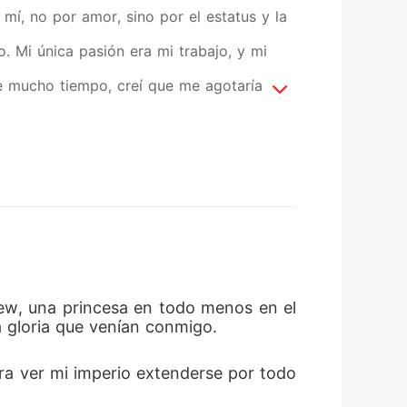
mí, no por amor, sino por el estatus y la
. Mi única pasión era mi trabajo, y mi
e mucho tiempo, creí que me agotaría por
Hasta el día en que desperté en una
ncia: "¿Por qué no te has muerto aún?". Un
ía degradado una y otra vez, fingiendo
o creí ni una palabra de lo que decía.
é el teléfono y miré cientos de registros
dos comenzando con las mismas palabras
iew, una princesa en todo menos en el 
a gloria que venían conmigo. 
de amargura tiró de mis labios mientras
años de matrimonio, cualquiera que se
ra ver mi imperio extenderse por todo 
encias.