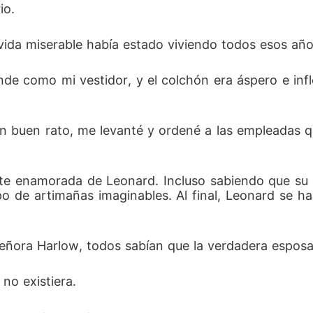
io. 
vida miserable había estado viviendo todos esos año
ande como mi vestidor, y el colchón era áspero e inf
un buen rato, me levanté y ordené a las empleadas 
e enamorada de Leonard. Incluso sabiendo que su co
po de artimañas imaginables. Al final, Leonard se ha
 señora Harlow, todos sabían que la verdadera espos
no existiera. 