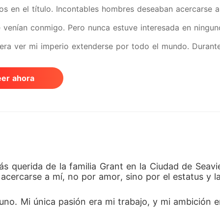
s en el título. Incontables hombres deseaban acercarse a 
e venían conmigo. Pero nunca estuve interesada en ninguno
era ver mi imperio extenderse por todo el mundo. Durant
incansablemente y que estaba destinada a envejecer sola. 
eer ahora
el teléfono se escuchó una voz, aguda y llena de impacie
 que no conocía, me dijo que estaba casada, y que me hab
de suicidio solo para recibir una mirada de este hombre. N
 implacable por mi trabajo, pero nunca por un hombre. Tom
as rechazadas e innumerables mensajes no enviados, to
s querida de la familia Grant en la Ciudad de Seav
acercarse a mí, no por amor, sino por el estatus y l
das: "Te amo". En ese instante, lo creí. Una sonrisa llena 
 techo. Aunque había perdido los recuerdos de esos tres 
no. Mi única pasión era mi trabajo, y mi ambición e
 a tratarme con tal desprecio, no escaparía de las consecu