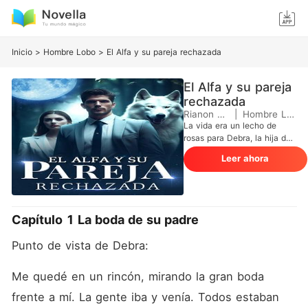
Inicio
>
Hombre Lobo
>
El Alfa y su pareja rechazada
El Alfa y su pareja
rechazada
Rianon Fisk
|
Hombre Lobo
La vida era un lecho de
rosas para Debra, la hija del
Alfa, hasta que tuvo una
Leer ahora
aventura de una noche con
Caleb. Estaba segura de que
él era su pareja designada
por la Diosa de la Luna. Pero
este hombre odioso se negó
Capítulo 1 La boda de su padre
a aceptarla. Pasaron
semanas antes de que
Punto de vista de Debra:
Debra descubriera que
estaba embarazada. Su
embarazo fue una
Me quedé en un rincón, mirando la gran boda 
vergüenza para ella y para
frente a mí. La gente iba y venía. Todos estaban 
todos los que amaba. No