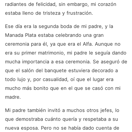
sólo ella fue expulsada, sino
radiantes de felicidad, sin embargo, mi corazón 
que su padre también fue
perseguido por los
estaba lleno de tristeza y frustración. 
usurpadores.
Afortunadamente, sobrevivió
Ese día era la segunda boda de mi padre, y la 
con la ayuda de la
misteriosa Manada Espina.
Manada Plata estaba celebrando una gran 
Pasaron cinco años y Debra
ceremonia para él, ya que era el Alfa. Aunque no 
no supo nada de Caleb. Un
día sus caminos se volvieron
era su primer matrimonio, mi padre le seguía dando 
a cruzar. Ambos estaban en
la misma misión: llevar a
mucha importancia a esa ceremonia. Se aseguró de 
cabo investigaciones
que el salón del banquete estuviera decorado a 
secretas en el peligroso
pueblo de Roz por la
todo lujo y, por casualidad, oí que el lugar era 
seguridad y la posteridad de
sus respectivas manadas.
mucho más bonito que en el que se casó con mi 
Caleb todavía se mostraba
madre. 
frío con ella. Pero con el
paso del tiempo, se enamoró
perdidamente de ella. Intentó
Mi padre también invitó a muchos otros jefes, lo 
compensar el abandono de
Debra, pero la chica ya no lo
que demostraba cuánto quería y respetaba a su 
quería. Estaba empeñada en
nueva esposa. Pero no se había dado cuenta de 
ocultarle que tenían una hija