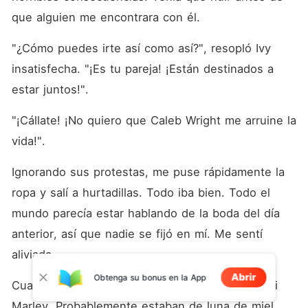
que alguien me encontrara con él. 
"¿Cómo puedes irte así como así?", resopló Ivy 
insatisfecha. "¡Es tu pareja! ¡Están destinados a 
estar juntos!". 
"¡Cállate! ¡No quiero que Caleb Wright me arruine la 
vida!". 
Ignorando sus protestas, me puse rápidamente la 
ropa y salí a hurtadillas. Todo iba bien. Todo el 
mundo parecía estar hablando de la boda del día 
anterior, así que nadie se fijó en mí. Me sentí 
aliviada. 
Abrir
Obtenga su bonus en la App
Cuando llegué a casa, no estaban ni mi padre ni 
Marley. Probablemente estaban de luna de miel. 