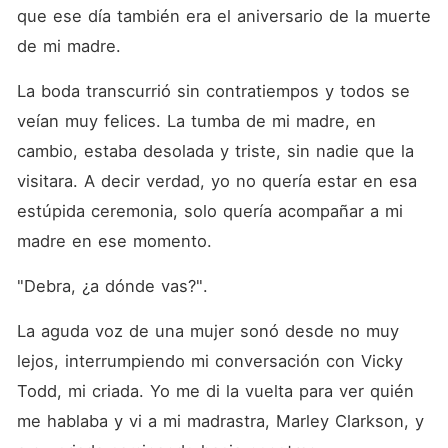
y también en hacer una
que ese día también era el aniversario de la muerte 
ruptura limpia. ¿Qué les
deparaba el futuro a los dos
de mi madre. 
mientras viajaban por el
pueblo de Roz? ¿Qué tipo de
La boda transcurrió sin contratiempos y todos se 
secretos encontrarían?
¿Caleb se ganaría el
veían muy felices. La tumba de mi madre, en 
corazón de Debra y
cambio, estaba desolada y triste, sin nadie que la 
conocería a su adorable
hija? ¡Descúbralo!
visitara. A decir verdad, yo no quería estar en esa 
estúpida ceremonia, solo quería acompañar a mi 
madre en ese momento. 
"Debra, ¿a dónde vas?". 
La aguda voz de una mujer sonó desde no muy 
lejos, interrumpiendo mi conversación con Vicky 
Todd, mi criada. Yo me di la vuelta para ver quién 
me hablaba y vi a mi madrastra, Marley Clarkson, y 