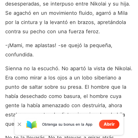
desesperadas, se interpuso entre Nikolai y su hija. 
Se agachó en un movimiento fluido, agarró a Mila 
por la cintura y la levantó en brazos, apretándola 
contra su pecho con una fuerza feroz.
-¡Mami, me aplastas! -se quejó la pequeña, 
confundida.
Sienna no la escuchó. No apartó la vista de Nikolai. 
Era como mirar a los ojos a un lobo siberiano a 
punto de saltar sobre su presa. El hombre que la 
había desechado como basura, el hombre cuya 
gente la había amenazado con destruirla, ahora 
estaba a un metro de distancia, mirando a la hija 
que le habían prohibido confesar.
Abrir
Obtenga su bonus en la App
No te la llevarás. No te atrevas a mirar atrás. 