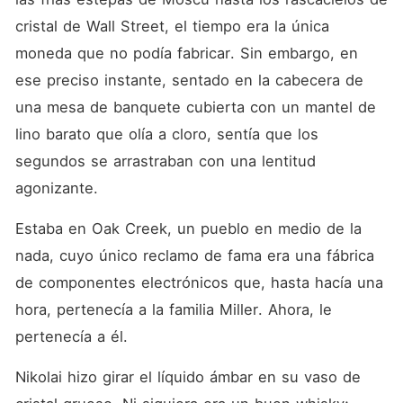
levantado por el círculo de
hierro del magnate. Sola y
cristal de Wall Street, el tiempo era la única 
con el corazón roto, Sienna
moneda que no podía fabricar. Sin embargo, en 
desapareció para proteger a
su hija. Hoy, Nikolai es más
ese preciso instante, sentado en la cabecera de 
frío y letal que nunca.
Durante un viaje de
una mesa de banquete cubierta con un mantel de 
negocios a una pequeña
lino barato que olía a cloro, sentía que los 
ciudad para absorber una
empresa local, su mundo de
segundos se arrastraban con una lentitud 
hielo se resquebraja al
cruzarse con una niña de
agonizante.
cuatro años en un
restaurante. Una niña con su
Estaba en Oak Creek, un pueblo en medio de la 
misma mirada desafiante y
sus inconfundibles ojos azul
nada, cuyo único reclamo de fama era una fábrica 
hielo. Convencido de que
Sienna le ocultó a su
de componentes electrónicos que, hasta hacía una 
heredera por puro egoísmo,
hora, pertenecía a la familia Miller. Ahora, le 
Nikolai desata su furia. Con
el poder de sus millones y
pertenecía a él.
un ejército de abogados, le
da un ultimátum despiadado:
Nikolai hizo girar el líquido ámbar en su vaso de 
o se mudan a su mansión
bajo sus reglas, o le quitará