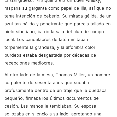
cristal grueso. Ni siquiera era un buen whisky; 
a la niña para siempre.
Nikolai cree que ha
rasparía su garganta como papel de lija, así que no 
comprado a una prisionera
tenía intención de beberlo. Su mirada gélida, de un 
sumisa, pero pronto
descubrirá que la dulce
azul tan pálido y penetrante que parecía tallado en 
pasante que dejó atrás es
ahora una madre leona
hielo siberiano, barrió la sala del club de campo 
dispuesta a todo, y que el
local. Los candelabros de latón imitaban 
verdadero engaño ha estado
oculto en su propia casa
torpemente la grandeza, y la alfombra color 
durante años.
burdeos estaba desgastada por décadas de 
recepciones mediocres.
Al otro lado de la mesa, Thomas Miller, un hombre 
corpulento de sesenta años que sudaba 
profusamente dentro de un traje que le quedaba 
pequeño, firmaba los últimos documentos de 
cesión. Las manos le temblaban. Su esposa 
sollozaba en silencio a su lado, apretando una 