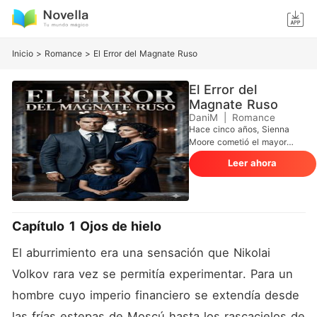
Inicio
>
Romance
>
El Error del Magnate Ruso
El Error del
Magnate Ruso
DaniM
|
Romance
Hace cinco años, Sienna
Moore cometió el mayor
error de su vida: enamorarse
Leer ahora
de Nikolai Volkov. Lo que
para la inocente pasante fue
una semana de pasión
inolvidable, para el
implacable CEO ruso no fue
Capítulo 1 Ojos de hielo
más que un pasatiempo
antes de regresar a Moscú.
El aburrimiento era una sensación que Nikolai 
Cuando Sienna descubrió
que estaba embarazada,
Volkov rara vez se permitía experimentar. Para un 
intentó buscarlo, solo para
hombre cuyo imperio financiero se extendía desde 
chocar contra un muro de
desprecio y amenazas
las frías estepas de Moscú hasta los rascacielos de 