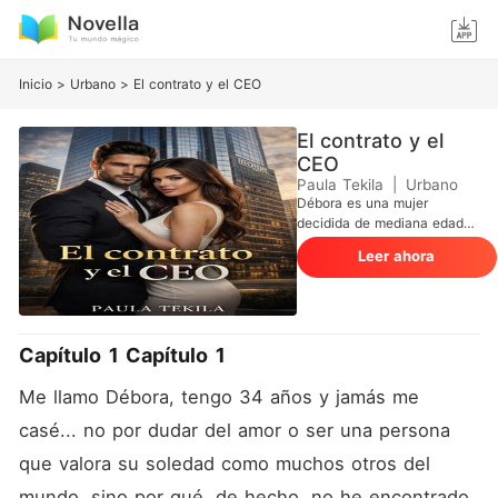
Inicio
>
Urbano
>
El contrato y el CEO
El contrato y el
CEO
Paula Tekila
|
Urbano
Débora es una mujer
decidida de mediana edad
que está en la cima de la
Leer ahora
vida profesional, después de
un abrupto cambio de
dirección en la empresa en
la que trabaja, se ve
obligada a lidiar con Benicio.
Capítulo 1 Capítulo 1
Hijo de su antigua jefa, un
jefe joven como ella y
Me llamo Débora, tengo 34 años y jamás me 
dispuesto a todo para
desestabilizar todo su
casé... no por dudar del amor o ser una persona 
legado de devoradora de
que valora su soledad como muchos otros del 
hombres. Esta apasionante y
sexy disputa te robará el
mundo, sino por qué, de hecho, no he encontrado 