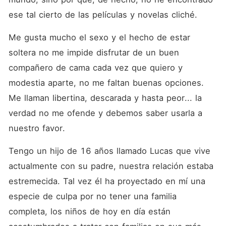
corazón al confrontar lo
mucho que dos personas
ese tal cierto de las películas y novelas cliché.
diferentes están dispuestas
a ceder al orgullo para estar
Me gusta mucho el sexo y el hecho de estar 
juntos. Mientras ella intenta
negarse a sí misma lo que
soltera no me impide disfrutar de un buen 
siente y desmoralizar la
pose de nuevo dueño,
compañero de cama cada vez que quiero y 
Benicio lucha para romper
modestia aparte, no me faltan buenas opciones. 
las barreras emocionales y
feministas de ella, domando
Me llaman libertina, descarada y hasta peor... la 
la fiera en la cama, del modo
que solo él sabe.
verdad no me ofende y debemos saber usarla a 
nuestro favor.
Tengo un hijo de 16 años llamado Lucas que vive 
actualmente con su padre, nuestra relación estaba 
estremecida. Tal vez él ha proyectado en mí una 
especie de culpa por no tener una familia 
completa, los niños de hoy en día están 