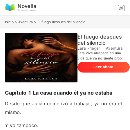
Inicio
>
Aventura
>
El fuego despues del silencio
El fuego despues
del silencio
Lara krieger
|
Aventura
Lara vive atrapada en una
vida que ya no siente propia.
Un matrimonio desgastado,
Leer ahora
noches sin deseo y una
rutina que la apaga
lentamente. Hasta que un
mensaje inesperado reabre
una herida que nunca
Capítulo 1 La casa cuando él ya no estaba
terminó de cerrar. Tomás no
es solo un recuerdo: es el
Desde que Julián comenzó a trabajar, ya no era el 
cuerpo que su piel reconoce,
el deseo que despierta lo
mismo.
que creyó dormido para
siempre. Entre encuentros
Y yo tampoco.
clandestinos, mensajes de