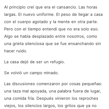
madrugada y una pasión que
se vuelve cada vez más
Al principio creí que era el cansancio. Las horas 
intensa, Lara queda
largas. El nuevo uniforme. El peso de llegar a casa 
atrapada entre la seguridad
de lo conocido y el vértigo
con el cuerpo agotado y la mente en otra parte. 
de lo prohibido. El fuego
después del silencio es una
Pero con el tiempo entendí que no era solo eso. 
novela erótica cargada de
Algo se había desplazado entre nosotros, como 
tensión emocional, donde el
deseo no solo quema el
una grieta silenciosa que se fue ensanchando sin 
cuerpo, sino que obliga a
elegir. Porque a veces,
hacer ruido.
cuando el amor llega tarde,
no pregunta... exige.
La casa dejó de ser un refugio.
Se volvió un campo minado.
Las discusiones comenzaron por cosas pequeñas: 
una taza mal apoyada, una palabra fuera de lugar, 
una comida fría. Después vinieron los reproches 
viejos, los silencios largos, los gritos que ya no 