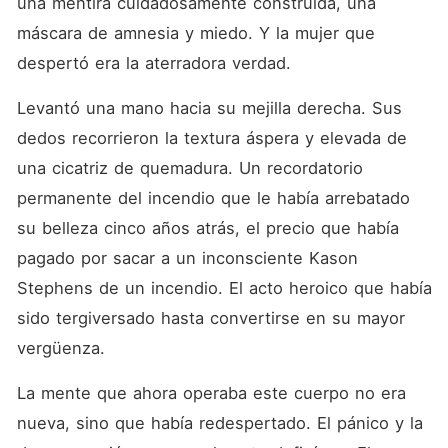
una mentira cuidadosamente construida, una 
repudiada. No tienen idea de
que acaban de invitar a un
máscara de amnesia y miedo. Y la mujer que 
depredador a su mesa.
despertó era la aterradora verdad.
Levantó una mano hacia su mejilla derecha. Sus 
dedos recorrieron la textura áspera y elevada de 
una cicatriz de quemadura. Un recordatorio 
permanente del incendio que le había arrebatado 
su belleza cinco años atrás, el precio que había 
pagado por sacar a un inconsciente Kason 
Stephens de un incendio. El acto heroico que había 
sido tergiversado hasta convertirse en su mayor 
vergüenza.
La mente que ahora operaba este cuerpo no era 
nueva, sino que había redespertado. El pánico y la 