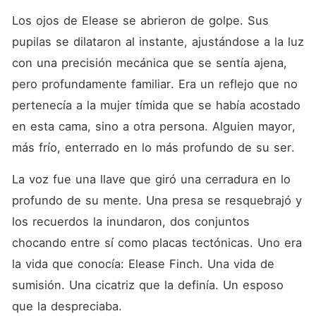
marcada que lo adoraba
desesperadamente. Me
Los ojos de Elease se abrieron de golpe. Sus 
ofreció cinco millones de
pupilas se dilataron al instante, ajustándose a la luz 
dólares, no como regalo,
sino como una tarifa por mi
con una precisión mecánica que se sentía ajena, 
silencio. -Compra una casa
pequeña en el norte y
pero profundamente familiar. Era un reflejo que no 
esconde esa cara donde
pertenecía a la mujer tímida que se había acostado 
nadie tenga que verla de
nuevo -añadió con
en esta cama, sino a otra persona. Alguien mayor, 
desprecio. Mientras tanto, mi
teléfono vibraba con
más frío, enterrado en lo más profundo de su ser.
mensajes de mi padre. Me
advertía que si perdía este
La voz fue una llave que giró una cerradura en lo 
matrimonio, no me molestara
en volver a casa; sin el
profundo de su mente. Una presa se resquebrajó y 
dinero de Laurel, yo era
inútil para la familia que
los recuerdos la inundaron, dos conjuntos 
permitió que mi hermanastra
chocando entre sí como placas tectónicas. Uno era 
me desfigurara cuando era
niña. Sentí el eco del dolor
la vida que conocía: Elease Finch. Una vida de 
de la antigua dueña de este
cuerpo, la traición de ser
sumisión. Una cicatriz que la definía. Un esposo 
desechada como basura.
que la despreciaba.
Pero lo que Laurel no sabía