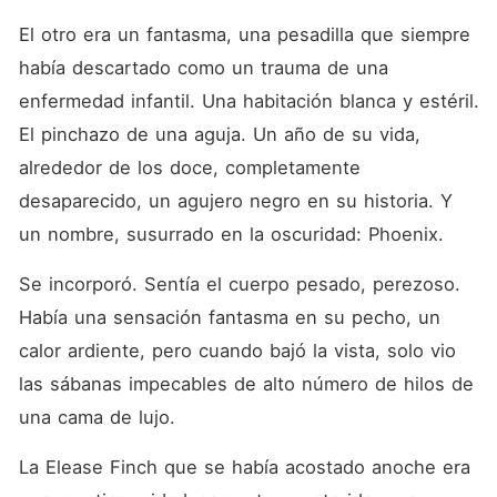
es que la mujer que despertó
en esta cama hoy ya no es
El otro era un fantasma, una pesadilla que siempre 
Gorrión. El pánico ha sido
había descartado como un trauma de una 
reemplazado por un silencio
táctico. Soy Fénix. Firmé el
enfermedad infantil. Una habitación blanca y estéril. 
divorcio con un trazo
agresivo y rechacé su dinero
El pinchazo de una aguja. Un año de su vida, 
sucio. -Me voy con las
alrededor de los doce, completamente 
manos limpias -le dije, antes
de salir con nada más que
desaparecido, un agujero negro en su historia. Y 
una vieja bolsa de lona. En
la acera, saqué mi teléfono y
un nombre, susurrado en la oscuridad: Phoenix.
accedí a una partición
oculta del sistema. Ejecuté
Se incorporó. Sentía el cuerpo pesado, perezoso. 
el "Protocolo SkyNet". En
doce segundos, desvié
Había una sensación fantasma en su pecho, un 
quinientos millones de
dólares de cuentas ilegales
calor ardiente, pero cuando bajó la vista, solo vio 
de la web oscura a mi
las sábanas impecables de alto número de hilos de 
control. Ahora, vestida con
una sudadera y armada con
una cama de lujo.
una fortuna irrastreable, me
dirijo a la cena familiar de
La Elease Finch que se había acostado anoche era 
los Finch. Creen que van a
pisotear a una hija