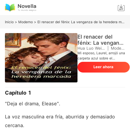
Inicio
>
Moderno
>
El renacer del fénix: La venganza de la heredera marcada
El renacer del
fénix: La venganza
de la heredera
Hua Luo Wei Qie
|
Moderno
Mi esposo, Laurel, arrojó una
marcada
carpeta azul sobre el
edredón de seda sin siquiera
Leer ahora
mirarme a la cara. Nunca
soportaba ver la cicatriz de
quemadura que recorre mi
mejilla derecha. -Caliza ha
vuelto -dijo con voz
Capítulo 1
aburrida, mirando su reloj-.
Necesito la casa despejada
"Deja el drama, Elease".
para esta noche. Esperaba
que me derrumbara.
Esperaba las lágrimas y las
La voz masculina era fría, aburrida y demasiado 
súplicas habituales de
cercana.
Gorrión, la esposa sumisa y