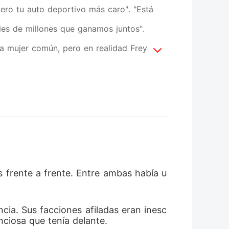
iero tu auto deportivo más caro". "Está
miles de millones que ganamos juntos".
una mujer común, pero en realidad Freya
, él haría cualquier cosa para recuperarla.
s frente a frente. Entre ambas había u
ncia. Sus facciones afiladas eran inesc
nciosa que tenía delante. 