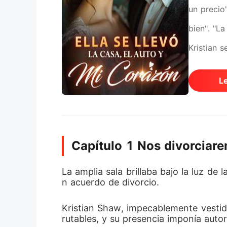
un precio
bien". "La
Kristian 
era la me
L
Capítulo 1 Nos divorciare
La amplia sala brillaba bajo la luz d
n acuerdo de divorcio. 
Kristian Shaw, impecablemente vestido 
rutables, y su presencia imponía autor