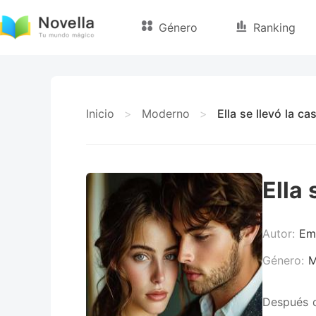
Género
Ranking
Inicio
>
Moderno
>
Ella se llevó la c
Ella 
Autor:
Em
Género:
M
Después d