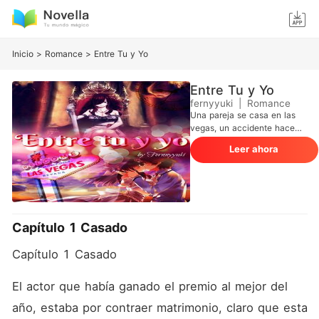
Inicio
>
Romance
>
Entre Tu y Yo
Entre Tu y Yo
fernyyuki
|
Romance
Una pareja se casa en las
vegas, un accidente hace
que uno de ellos pierda la
Leer ahora
memoria, justo en el día se
la boda se entera que esta
casado y nada menos con la
joven heredera del grupo
Lin. Se dice que es una
mujer despiadada y que ha
Capítulo 1 Casado
gobernado el mundo
empresarial desde una edad
Capítulo 1 Casado
muy joven. ¿Un actor y una
empresaria tendrán algo que
los haga compatibles?
El actor que había ganado el premio al mejor del 
Descúbrelo en está historia.
año, estaba por contraer matrimonio, claro que esta 