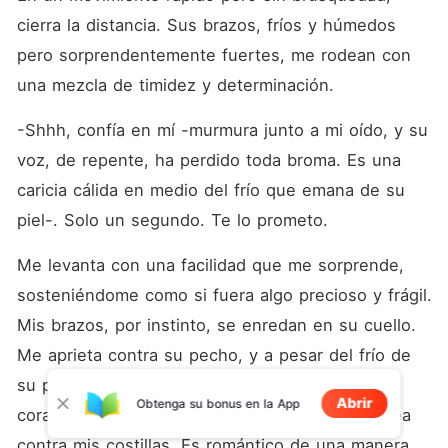
cierra la distancia. Sus brazos, fríos y húmedos 
pero sorprendentemente fuertes, me rodean con 
una mezcla de timidez y determinación.
-Shhh, confía en mí -murmura junto a mi oído, y su 
voz, de repente, ha perdido toda broma. Es una 
caricia cálida en medio del frío que emana de su 
piel-. Solo un segundo. Te lo prometo.
Me levanta con una facilidad que me sorprende, 
sosteniéndome como si fuera algo precioso y frágil. 
Mis brazos, por instinto, se enredan en su cuello. 
Me aprieta contra su pecho, y a pesar del frío de 
su piel mojada, siento el latido rápido de su 
Abrir
Obtenga su bonus en la App
corazón, un tambor alegre y nervioso que golpea 
contra mis costillas. Es romántico de una manera 