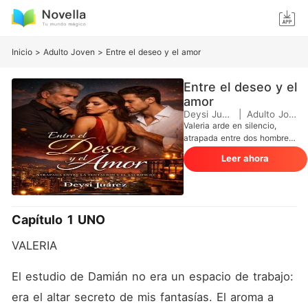
Inicio
>
Adulto Joven
>
Entre el deseo y el amor
Entre el deseo y el
amor
Deysi Juárez
|
Adulto Joven
Valeria arde en silencio,
atrapada entre dos hombres
imposibles. Damián,
Leer ahora
arquitecto dominante y
amigo de su padre, es el
deseo prohibido que quema
sin pedir permiso. Samuel, su
hijo, le ofrece un amor puro
Capítulo 1 UNO
y luminoso, libre de sombras.
Dividida entre la pasión que
VALERIA
la consume y el amor que la
sostiene, Valeria se adentra
en un triángulo tan
El estudio de Damián no era un espacio de trabajo: 
irresistible como
era el altar secreto de mis fantasías. El aroma a 
imperdonable, donde elegir