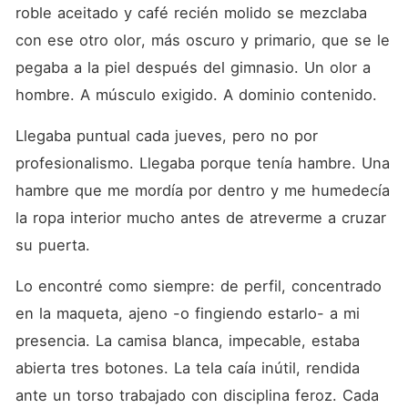
significará traicionar... y
roble aceitado y café recién molido se mezclaba 
pagar el precio de un placer
que dejará cicatrices para
con ese otro olor, más oscuro y primario, que se le 
siempre.
pegaba a la piel después del gimnasio. Un olor a 
hombre. A músculo exigido. A dominio contenido.
Llegaba puntual cada jueves, pero no por 
profesionalismo. Llegaba porque tenía hambre. Una 
hambre que me mordía por dentro y me humedecía 
la ropa interior mucho antes de atreverme a cruzar 
su puerta.
Lo encontré como siempre: de perfil, concentrado 
en la maqueta, ajeno -o fingiendo estarlo- a mi 
presencia. La camisa blanca, impecable, estaba 
abierta tres botones. La tela caía inútil, rendida 
ante un torso trabajado con disciplina feroz. Cada 