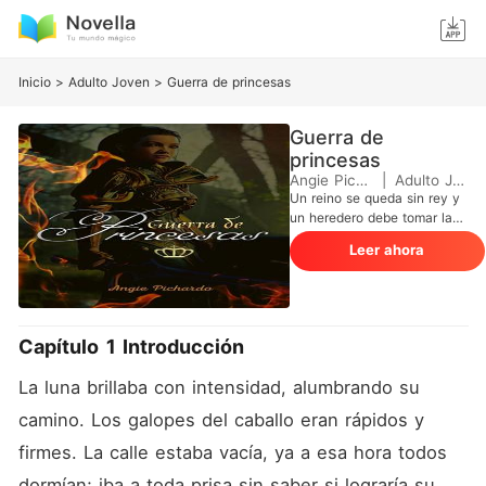
Inicio
>
Adulto Joven
>
Guerra de princesas
Guerra de
princesas
Angie Pichardo
|
Adulto Joven
Un reino se queda sin rey y
un heredero debe tomar la
corona. ¿El problema? El rey
Leer ahora
tuvo siete hijas, mas no tuvo
varón. En un sistema donde
las mujeres no son
favorecidas por las leyes y
la lucha por el poder pesa
Capítulo 1 Introducción
más que la sangre, Darah
tendrá que encontrar la
La luna brillaba con intensidad, alumbrando su 
manera de remediar el caos
en el que se ha sumido el
camino. Los galopes del caballo eran rápidos y 
reino de Andaluz y tratar de
firmes. La calle estaba vacía, ya a esa hora todos 
detener una batalla entre su
propia sangre. ¿Cómo
dormían; iba a toda prisa sin saber si lograría su 