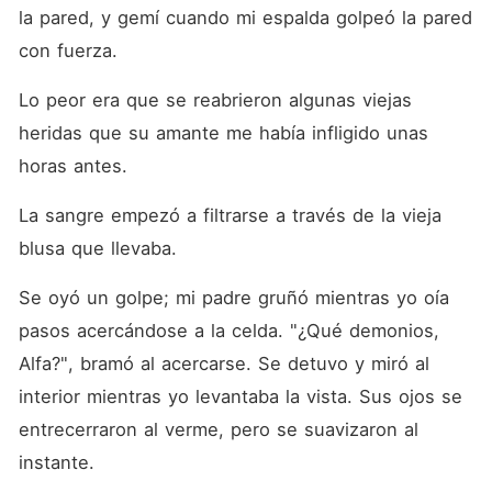
un inesperado giro. Alora
la pared, y gemí cuando mi espalda golpeó la pared 
descubrió que todo lo que
había creído saber sobre sí
con fuerza. 
misma, y muchas otras
cosas, no eran más que una
Lo peor era que se reabrieron algunas viejas 
mentira. A medida que los
secretos salían a la luz, lo
heridas que su amante me había infligido unas 
único que Alora y el Alfa
horas antes. 
Samson desean es la verdad
y la venganza, anhelaban
era la verdad y la venganza,
La sangre empezó a filtrarse a través de la vieja 
con el fin de recuperar la
manada que, desde el
blusa que llevaba. 
principio, le había
pertenecido a ella.
Se oyó un golpe; mi padre gruñó mientras yo oía 
pasos acercándose a la celda. "¿Qué demonios, 
Alfa?", bramó al acercarse. Se detuvo y miró al 
interior mientras yo levantaba la vista. Sus ojos se 
entrecerraron al verme, pero se suavizaron al 
instante. 