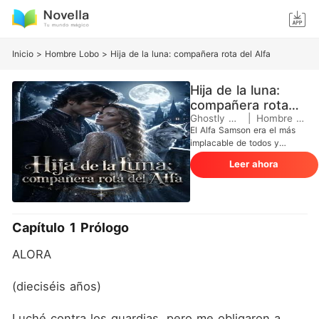
Inicio
>
Hombre Lobo
>
Hija de la luna: compañera rota del Alfa
Hija de la luna:
compañera rota
del Alfa
Ghostly Mode
|
Hombre Lobo
El Alfa Samson era el más
implacable de todos y
lideraba la manada más
Leer ahora
poderosa del mundo
Blackthorn. Los rumores
sobre él circulaban por todas
partes; se decía que su lobo,
Savage, el más grande de la
Capítulo 1 Prólogo
historia, acabaría con
cualquiera que se atreviera
ALORA
a interponerse en su camino.
Lo único que les faltaba era
su pareja predestinada. ¿Qué
(dieciséis años)
pasaría si todos los líderes
se reunieran en una manada
Luché contra los guardias, pero me obligaron a 