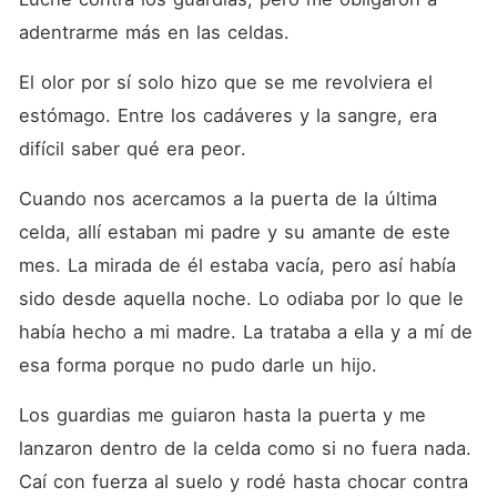
para celebrar la
presentación de un nuevo
adentrarme más en las celdas. 
Alfa, que acababa de
cumplir doce años? Las
El olor por sí solo hizo que se me revolviera el 
apariencias engañan, hasta
que un tentador olor a
estómago. Entre los cadáveres y la sangre, era 
sangre condujo a Alfa
Samson hasta los calabozos.
difícil saber qué era peor. 
Allí, él y su bestia
encontraron a su
Cuando nos acercamos a la puerta de la última 
compañera: estaba
encadenada a la pared,
celda, allí estaban mi padre y su amante de este 
cubierta de sangre y
mes. La mirada de él estaba vacía, pero así había 
gravemente herida. Así, todo
se salió de control. Alora,
sido desde aquella noche. Lo odiaba por lo que le 
mitad loba y mitad bruja, fue
acusada injustamente de un
había hecho a mi madre. La trataba a ella y a mí de 
crimen que nunca cometió.
esa forma porque no pudo darle un hijo. 
¿Qué ocurriría cuando la
joven atormentada se
encontrara con el implacable
Los guardias me guiaron hasta la puerta y me 
Alfa que resultaba ser su
mate? Mientras se
lanzaron dentro de la celda como si no fuera nada. 
recuperaba junto a su
Caí con fuerza al suelo y rodé hasta chocar contra 
compañero, la situación dio