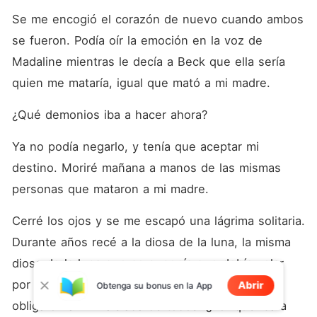
Se me encogió el corazón de nuevo cuando ambos 
se fueron. Podía oír la emoción en la voz de 
Madaline mientras le decía a Beck que ella sería 
quien me mataría, igual que mató a mi madre. 
¿Qué demonios iba a hacer ahora? 
Ya no podía negarlo, y tenía que aceptar mi 
destino. Moriré mañana a manos de las mismas 
personas que mataron a mi madre. 
Cerré los ojos y se me escapó una lágrima solitaria. 
Durante años recé a la diosa de la luna, la misma 
diosa de la luna que se suponía que debía velar 
por mí, pero desde que murió mi madre me 
Abrir
Obtenga su bonus en la App
obligaron a vivir aislada de todos. ¿Por qué iba a 