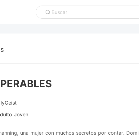
Buscar
ES
UPERABLES
lyGeist
dulto Joven
anning, una mujer con muchos secretos por contar. Domin