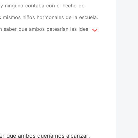
 y ninguno contaba con el hecho de
s mismos niños hormonales de la escuela.
n saber que ambos patearían las ideas del
nic quería sin duda descubrir que
bero con sed de adrenalina, sin embargo,
cer que ambos queríamos alcanzar.