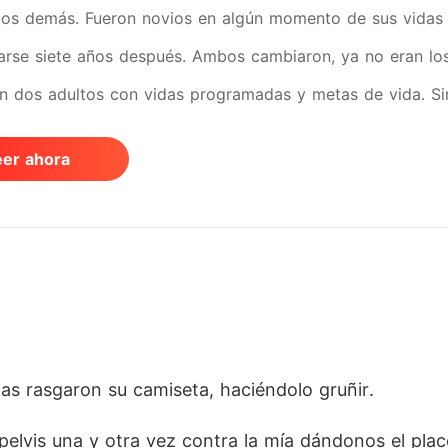
los demás. Fueron novios en algún momento de sus vidas
arse siete años después. Ambos cambiaron, ya no eran lo
n dos adultos con vidas programadas y metas de vida. Si
su simple presencia. Aubrey tenía muchos secretos y Domi
eer ahora
su ex- novia. Aubrey era fuego intenso. Y Dominic un bom
lama que no quería apagar era la de ella.
ñas rasgaron su camiseta, haciéndolo gruñir.
pelvis una y otra vez contra la mía dándonos el pla