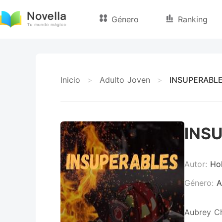
Género
Ranking
Inicio
>
Adulto Joven
>
INSUPERABL
INS
Autor:
Hol
Género:
A
Aubrey Ch