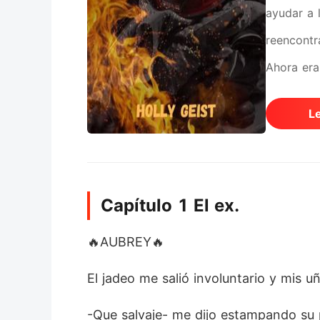
ayudar a 
reencontr
Ahora era
otro con 
L
ocultaba 
la única l
Capítulo 1 El ex.
🔥AUBREY🔥
El jadeo me salió involuntario y mis u
-Que salvaje- me dijo estampando su 