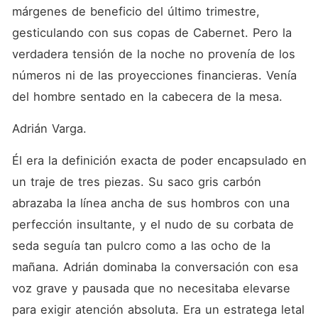
mensajes encriptados en el
márgenes de beneficio del último trimestre, 
correo corporativo y la
búsqueda de ángulos
gesticulando con sus copas de Cabernet. Pero la 
muertos en las cámaras de
verdadera tensión de la noche no provenía de los 
seguridad, Marta y Adrián
descubren que el deseo es
números ni de las proyecciones financieras. Venía 
una fuerza insubordinada
que no entiende de
del hombre sentado en la cabecera de la mesa.
contratos ni de rangos. La
situación alcanza su punto
Adrián Varga.
de ebullición con la llegada
de Julian Thorne, un
carismático cliente
Él era la definición exacta de poder encapsulado en 
multimillonario que no solo
un traje de tres piezas. Su saco gris carbón 
busca los servicios de la
firma, sino que pone sus ojos
abrazaba la línea ancha de sus hombros con una 
en Marta, desatando en
Adrián una posesividad feroz
perfección insultante, y el nudo de su corbata de 
que amenaza con destruir su
seda seguía tan pulcro como a las ocho de la 
máscara de frialdad.
"Insubordinación" es un
mañana. Adrián dominaba la conversación con esa 
relato de poder, seducción y
la delgada línea que separa
voz grave y pausada que no necesitaba elevarse 
la ambición del abismo. En
para exigir atención absoluta. Era un estratega letal 
una guerra donde cada