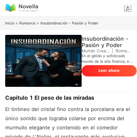
Inicio
>
Romance
>
Insubordinación - Pasión y Poder
Insubordinación -
Pasión y Poder
Mundo Creativo
|
Romance
En el gélido y sofisticado
mundo de la alta finanza, el
poder no solo se mide en
Leer ahora
activos netos, sino en el
control absoluto sobre cada
variable. Adrián Varga, el
implacable y hermético CEO
de Varga Capital, ha
Capítulo 1 El peso de las miradas
construido un imperio
basado en la precisión y la
El tintineo del cristal fino contra la porcelana era el 
distancia emocional. Para él,
todo es una transacción,
único sonido que lograba colarse por encima del 
hasta que se topa con el
murmullo elegante y contenido en el comedor 
único activo que no puede
predecir: Marta, su analista
privado de L'Atelier, el restaurante más exclusivo 