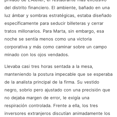
senior más brillante y la
única persona que se atreve
del distrito financiero. El ambiente, bañado en una 
a sostenerle la mirada. Lo
luz ámbar y sombras estratégicas, estaba diseñado 
que comienza como una
tensión eléctrica en las salas
específicamente para seducir billeteras y cerrar 
de juntas estalla una noche
de horas extra en la planta
tratos millonarios. Para Marta, sin embargo, esa 
cuarenta y dos. Tras una
noche se sentía menos como una victoria 
cena de negocios cargada
de provocaciones, la
corporativa y más como caminar sobre un campo 
jerarquía profesional se
desmorona, dando paso a un
minado con los ojos vendados.
pacto peligroso y
clandestino: un acuerdo de
Llevaba casi tres horas sentada a la mesa, 
"solo físico", limitado a las
paredes de la oficina y
manteniendo la postura impecable que se esperaba 
despojado de cualquier
sentimiento. Sin embargo, en
de la analista principal de la firma. Su vestido 
un edificio diseñado para la
negro, sobrio pero ajustado con una precisión que 
transparencia total,
mantener un secreto de tal
no dejaba margen de error, le exigía una 
magnitud se convierte en un
juego de alto riesgo. Entre
respiración controlada. Frente a ella, los tres 
encuentros furtivos en
inversores extranjeros discutían animadamente los 
archivos olvidados,