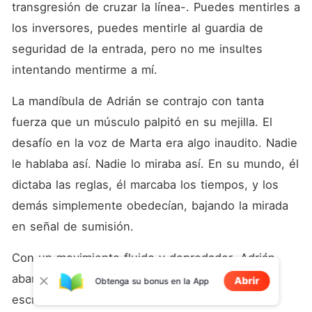
transgresión de cruzar la línea-. Puedes mentirles a 
los inversores, puedes mentirle al guardia de 
seguridad de la entrada, pero no me insultes 
intentando mentirme a mí.
La mandíbula de Adrián se contrajo con tanta 
fuerza que un músculo palpitó en su mejilla. El 
desafío en la voz de Marta era algo inaudito. Nadie 
le hablaba así. Nadie lo miraba así. En su mundo, él 
dictaba las reglas, él marcaba los tiempos, y los 
demás simplemente obedecían, bajando la mirada 
en señal de sumisión.
Con un movimiento fluido y depredador, Adrián 
abandonó la seguridad que le brindaba el 
Abrir
Obtenga su bonus en la App
escritorio. Comenzó a caminar hacia ella. Sus 