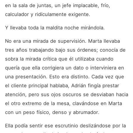
caricia es un desafío y cada
en la sala de juntas, un jefe implacable, frío, 
beso es una reclamación de
territorio, Marta y Adrián
calculador y ridículamente exigente.
deberán decidir si están
dispuestos a sacrificar sus
Y llevaba toda la maldita noche mirándola.
carreras por una pasión que
ya no puede ser auditada.
¿Quién tiene realmente el
No era una mirada de supervisión. Marta llevaba 
control cuando las luces de
tres años trabajando bajo sus órdenes; conocía de 
la oficina se apagan? En
Varga Capital, la regla más
sobra la mirada crítica que él utilizaba cuando 
importante está a punto de
romperse: nunca te
quería que ella corrigiera un dato o interviniera en 
enamores de quien puede
una presentación. Esto era distinto. Cada vez que 
destruirte con una sola firma.
el cliente principal hablaba, Adrián fingía prestar 
atención, pero sus ojos oscuros se desviaban hacia 
el otro extremo de la mesa, clavándose en Marta 
con un peso físico, denso y abrumador.
Ella podía sentir ese escrutinio deslizándose por la 