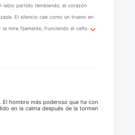
l labio partido temblando, el corazón
zada. El silencio cae como un trueno en
 la mira fijamente, frunciendo el ceño,
 el aire de los pulmones. -¿Qué acabas de
a sobre su vientre. Era ahora o nunca. -
. Ella y Alexander nunca habían podido
 que siempre había deseado. -No... eso no
iblemente en los brazos de su esposo. Pero
e letal. -Si crees que te dejaré
er. El hombre más poderoso que ha con
dido en la calma después de la tormen
endrás nada. Lya mira a Alexander,
tete y lárgate -fue lo único que dijo.