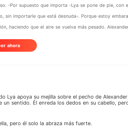
nso. -Por supuesto que importa -Lya se pone de pie, con e
, sin importarle que está desnuda-. Porque estoy embara
ción, haciendo que el aire se vuelva más pesado. Alexander
e creerlo. Katherine jadea, como si le hubieran arrancado
eer ahora
urmura él con un tono frío. Lya coloca una mano tembloros
er un hijo tuyo... y es un niño. Katherine se queda inmóvil
 Y ahora, la otra mujer, la amante, le había dado lo único
e -susurra Katherine, negando la realidad, relajándose vis
está justo frente a ella, y el veneno en su mirada se vuelv
do Lya apoya su mejilla sobre el pecho de Alexand
 un sentido. Él enreda los dedos en su cabello, per
o... estás equivocada -la voz de Katherine es letal-. No t
lgo... cualquier cosa... pero él solo aparta la mirada. -Vís
la, pero él solo la abraza más fuerte.