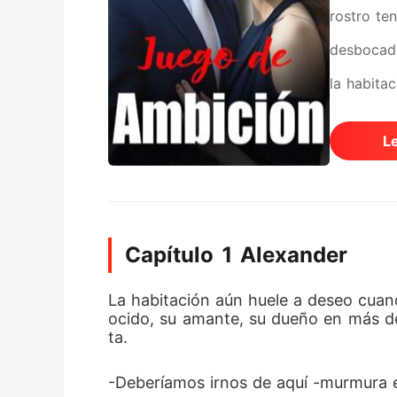
rostro te
desbocado
la habita
incapaz d
L
decir? -m
Voy a ten
concebir.
Capítulo 1 Alexander
es posibl
la verdad 
La habitación aún huele a deseo cuan
ocido, su amante, su dueño en más de
quedártel
ta.
buscando a
-Deberíamos irnos de aquí -murmura el