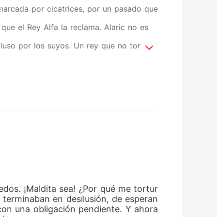
 marcada por cicatrices, por un pasado que
que el Rey Alfa la reclama. Alaric no es
luso por los suyos. Un rey que no toma...
 la marca. Una conexión prohibida. Un
dor más peligroso del mundo. Mientras
iguos poderes despiertan, Emili deja de
 hay algo en su sangre. Algo que todos
 la luz... no habrá reino que sobreviva.
edos. ¡Maldita sea! ¿Por qué me tortur
 terminaban en desilusión, de esperan
n una obligación pendiente. Y ahora 