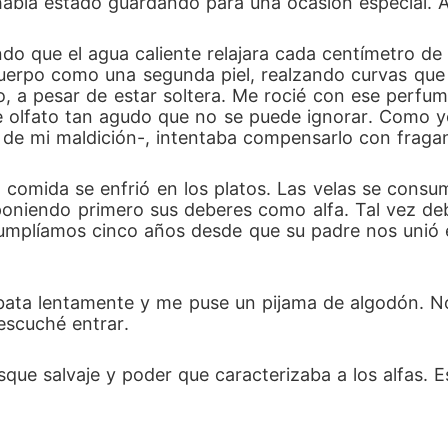
había estado guardando para una ocasión especial. A
do que el agua caliente relajara cada centímetro de 
 cuerpo como una segunda piel, realzando curvas qu
o, a pesar de estar soltera. Me rocié con ese perfu
e olfato tan agudo que no se puede ignorar. Como y
 de mi maldición-, intentaba compensarlo con fraga
 comida se enfrió en los platos. Las velas se cons
oniendo primero sus deberes como alfa. Tal vez debí 
umplíamos cinco años desde que su padre nos unió e
 bata lentamente y me puse un pijama de algodón. No
escuché entrar.
sque salvaje y poder que caracterizaba a los alfas. E