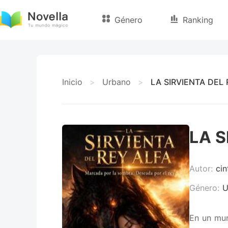
Género
Ranking
Inicio
>
Urbano
>
LA SIRVIENTA DEL 
LA S
Autor:
cin
Género:
U
En un mun