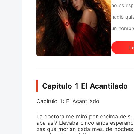
no es esp
nadie qui
un hombre
arrasa. P
L
vínculo q
demonios 
ser invis
Capítulo 1 El Acantilado
quieren. 
Ni siquier
Capítulo 1: El Acantilado
La doctora me miró por encima de sus 
aba así? Llevaba cinco años esperand
zas que morían cada mes, de noches 