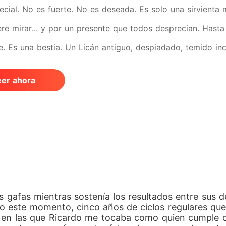
ecial. No es fuerte. No es deseada. Es solo una sirvienta
ere mirar... y por un presente que todos desprecian. Hasta 
. Es una bestia. Un Licán antiguo, despiadado, temido inc
ero cuando sus caminos se cruzan, algo imposible sucede:
eer ahora
ue no debería existir. Una omega rota... unida al depreda
cruzan portales, vampiros conspiran en las sombras y ant
ible... para convertirse en el centro de una guerra. Porque
Algo que ni ella misma entiende. Y cuando la verdad salga a
a el suyo.
gafas mientras sostenía los resultados entre sus d
o este momento, cinco años de ciclos regulares que
en las que Ricardo me tocaba como quien cumple co