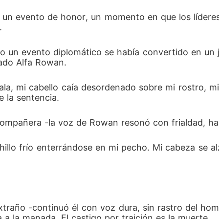
miento", declaró. El corazón de Lyra se hundió cuando vi
do un evento de honor, un momento en que los líder
. 
ientras caía desmayada por el agotamiento. Algunos meses
es comenzaron a disputarse a la Luna rechazada dos veces
 un evento diplomático se había convertido en un juic
ado Alfa Rowan.  
o suficientemente generosa como para darle otra loba? ¿Y q
sala, mi cabello caía desordenado sobre mi rostro, m
hora frío?
 la sentencia.  
ompañera -la voz de Rowan resonó con frialdad, hac
llo frío enterrándose en mi pecho. Mi cabeza se al
traño -continuó él con voz dura, sin rastro del h
a a la manada. El castigo por traición es la muerte.  