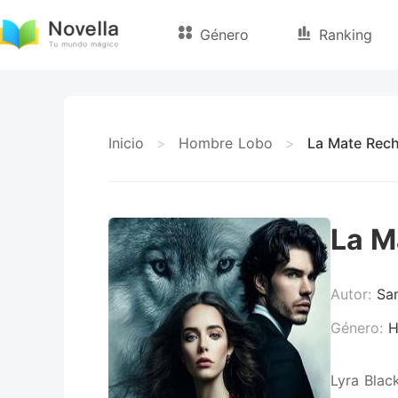
Género
Ranking
Inicio
>
Hombre Lobo
>
La Mate Rec
La M
Autor:
Sa
Género:
H
Lyra Blac