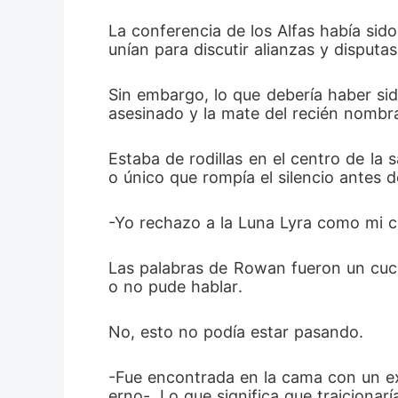
más sufri
La conferencia de los Alfas había si
unían para discutir alianzas y disputas
abismo, m
Alfas, pu
Sin embargo, lo que debería haber sido
asesinado y la mate del recién nombr
la luna l
Estaba de rodillas en el centro de la 
corazón a
o único que rompía el silencio antes de
-Yo rechazo a la Luna Lyra como mi c
Las palabras de Rowan fueron un cuchi
o no pude hablar. 
No, esto no podía estar pasando.
-Fue encontrada en la cama con un ex
erno-. Lo que significa que traicionarí