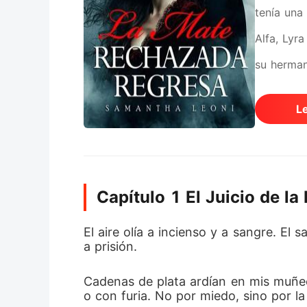
tenía una
Alfa, Lyr
su herman
compañera
L
castigo p
manada y 
Nadie pen
Capítulo 1 El Juicio de la
Lyra enco
pero dolo
El aire olía a incienso y a sangre. E
a prisión. 
condenada
Mikail se
Cadenas de plata ardían en mis muñeca
o con furia. No por miedo, sino por la
el Alfa Mi