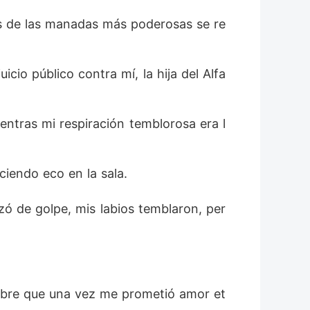
o su oscura mirada, profunda como un
es de las manadas más poderosas se re
 después, estalló una guerra entre los
. Con su loba muerta, ¿sería la diosa de
io público contra mí, la hija del Alfa 
ué Alfa sería capaz de derretir su
ientras mi respiración temblorosa era l
iendo eco en la sala. 
zó de golpe, mis labios temblaron, per
ombre que una vez me prometió amor et