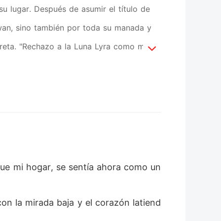
 lugar. Después de asumir el título de
owan, sino también por toda su manada y
reta. "Rechazo a la Luna Lyra como mi
ica que traicionaría a la manada. El
d. Los cánticos de los miembros de la
a de los Alfas, resonaban en el juicio.
su crueldad, asistiría a la conferencia.
 su compañero de segunda oportunidad,
zo que perdiera a su loba, y fue
 fue mi hogar, se sentía ahora como un
stino estaba sellado cuando el Alfa
quedaron impactados cuando, de repente,
on la mirada baja y el corazón latiend
a fallecido no debe morir. Aún le espera