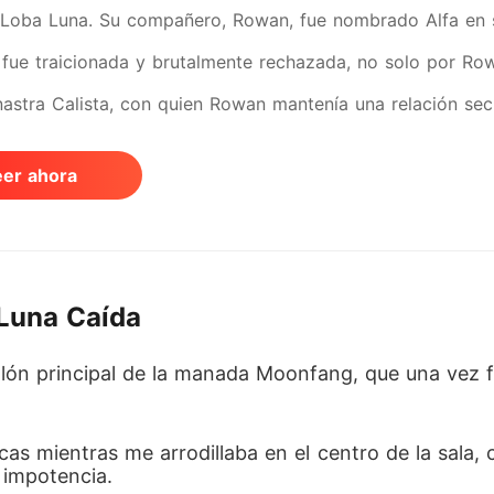
 Loba Luna. Su compañero, Rowan, fue nombrado Alfa en su
a fue traicionada y brutalmente rechazada, no solo por R
astra Calista, con quien Rowan mantenía una relación sec
. Fue encontrada en la cama con un extraño, lo que signif
eer ahora
or traición es la muerte", anunció el Alfa Rowan sin pieda
de los Alfas visitantes, que habían acudido a la conferenci
só que el Alfa Mikail, cuyo nombre causaba escalofríos por 
 Luna Caída
ntró esperanza al darse cuenta de que el Alfa Mikail era
rosamente fue rechazada una vez más. El doble rechazo hi
l salón principal de la manada Moonfang, que una vez
 a muerte por todos los Alfas presentes. Pensó que su de
 marchó y un guerrero se preparó para ejecutarla. Todos 
s mientras me arrodillaba en el centro de la sala, c
 impotencia.  
kail se dio la vuelta. "¡Detente! La hija traidora de un Alf