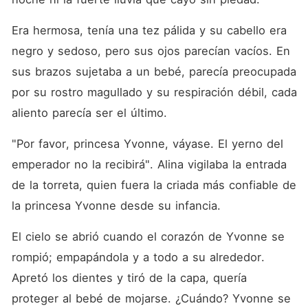
esposa traicionada por su
esposo, una madre que
había presenciado la trágica
Era hermosa, tenía una tez pálida y su cabello era 
muerte de su único hijo y
negro y sedoso, pero sus ojos parecían vacíos. En 
una hermana que había
experimentado la tortura de
sus brazos sujetaba a un bebé, parecía preocupada 
su hermana mayor. Ahora, a
la edad de ocho años,
por su rostro magullado y su respiración débil, cada 
sabiendo los verdaderos
aliento parecía ser el último. 
colores de esas personas,
¿cómo se vengará? ¡Venga y
vea por sí mismo!
"Por favor, princesa Yvonne, váyase. El yerno del 
emperador no la recibirá". Alina vigilaba la entrada 
de la torreta, quien fuera la criada más confiable de 
la princesa Yvonne desde su infancia. 
El cielo se abrió cuando el corazón de Yvonne se 
rompió; empapándola y a todo a su alrededor. 
Apretó los dientes y tiró de la capa, quería 
proteger al bebé de mojarse. ¿Cuándo? Yvonne se 