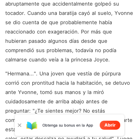
abruptamente que accidentalmente golpeó su 
tocador. Cuando una baratija cayó al suelo, Yvonne 
se dio cuenta de que probablemente había 
reaccionado con exageración. Por más que 
hubieran pasado algunos días desde que 
comprendió sus problemas, todavía no podía 
calmarse cuando veía a la princesa Joyce. 
"Hermana...". Una joven que vestía de púrpura 
corrió con prontitud hacia la habitación, se detuvo 
ante Yvonne, tomó sus manos y la miró 
cuidadosamente de arriba abajo antes de 
preguntar: "¿Te sientes mejor? No estás 
completamente recuperada. ¿Cómo puedes pararte 
Abrir
Obtenga su bonus en la App
estando descalza? Aunque hoy hace bastante 
calor, estar descalza no ayudará a tu salud". Luego 