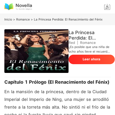
Inicio
>
Romance
>
La Princesa Perdida: El Renacimiento del Fénix
La Princesa
Perdida: El
Renacimiento del
Red
|
Romance
¿Es posible que una niña de
Fénix
ocho años lleve el recuerdo
de su vida anterior? Si un
Leer ahora
día, después de despertarte
en la cama, te encuentras
de nuevo con ocho años y
te recuerdan todo el dolor y
las humillaciones que has
Capítulo 1 Prólogo (El Renacimiento del Fénix)
sufrido a manos de aquellos
que una vez consideraste
En la mansión de la princesa, dentro de la Ciudad 
cercanos, ¿qué harás? En su
vida anterior, la princesa
Imperial del Imperio de Ning, una mujer se arrodilló 
real, Yun Shang, estaba
frente a la torreta más alta. No sintió ni el frío de la 
traumatizada tanto mental
como físicamente. Era una
noche ni la fuerte lluvia que cayó sin piedad. 