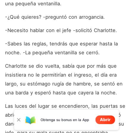
una pequeña ventanilla.
-¿Qué quieres? -preguntó con arrogancia.
-Necesito hablar con el jefe -solicitó Charlotte. 
-Sabes las reglas, tendrás que esperar hasta la 
noche. -La pequeña ventanilla se cerró.
Charlotte se dio vuelta, sabía que por más que 
insistiera no le permitirían el ingreso, el día era 
largo, su estómago rugía de hambre, se sentó en 
una barda y esperó hasta que cayera la noche.
Las luces del lugar se encendieron, las puertas se 
abrieron al público, Charlotte se levantó, ingresó 
Abrir
Obtenga su bonus en la App
dando pasos largos yendo directo a hablar con su 
jefe, para su mala suerte no se encontraba. 