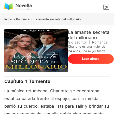
Inicio
>
Romance
>
La amante secreta del millonario
La amante secreta
del millonario
Gio Escritor
|
Romance
Charlotte es una mujer de
24 años, una mujer fuerte
que ha tenido que enfrentar
Leer ahora
las pruebas más duras en la
vida, luego de que su padre
abandonó su hogar ella se
hizo cargo. La falta de
dinero en su hogar llevó a
Capítulo 1 Tormento
Charlotte a convertirse en
una bailarina en un club
La música retumbaba, Charlotte se encontraba 
nocturno para ganarse la
vida, y encargarse de su
estática parada frente al espejo, con la mirada 
madre enferma y su
barrió su cuerpo, estaba lista para salir y brindar su 
hermana. Logan Taylor, un
empresario de 40 años, un
mejor espectáculo, aquella doble vida presionaba 