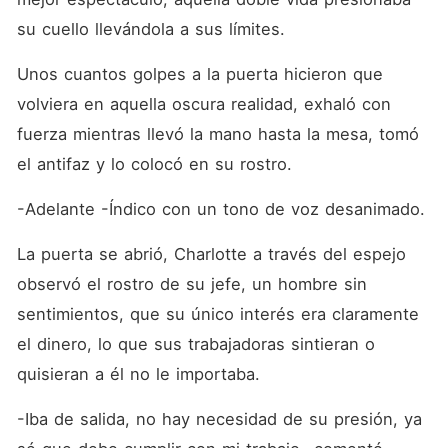
hombre que solía manejar
todo a su gusto sin perder
su cuello llevándola a sus límites. 
una sola batalla, termina
acudiendo a un club
Unos cuantos golpes a la puerta hicieron que 
nocturno para dispersarse de
aquella solitaria realidad en
volviera en aquella oscura realidad, exhaló con 
la que vive. Entre aquellas
bailarinas Logan conoce a
fuerza mientras llevó la mano hasta la mesa, tomó 
Charlotte, una mujer que
el antifaz y lo colocó en su rostro. 
cumple con todas sus
expectativas y hace que
pierda la cabeza. A cambio
-Adelante -Índico con un tono de voz desanimado. 
de dinero Logan logró
conseguir un contrato con
La puerta se abrió, Charlotte a través del espejo 
Charlotte, pero la felicidad
no les dura para siempre ya
observó el rostro de su jefe, un hombre sin 
que el novio de Charlotte es
el hijo de Logan. ¿Lo que
sentimientos, que su único interés era claramente 
Logan siente por Charlotte
el dinero, lo que sus trabajadoras sintieran o 
será un simple capricho o
habrá algo más? ¿Charlotte
quisieran a él no le importaba.
podrá encontrar en Logan el
amor verdadero y aquel
-Iba de salida, no hay necesidad de su presión, ya 
apoyo incondicional que
tanto necesita?