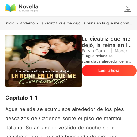
Inicio
>
Moderno
>
La cicatriz que me dejó, la reina en la que me convertí
La cicatriz que me
dejó, la reina en la
que me convertí
Earvin Garner
|
Moderno
El agua helada se
acumulaba alrededor de mis
pies mientras mi vestido de
Leer ahora
gala, ahora arruinado, se me
pegaba a la piel. Franklin, mi
esposo, entró en el
penthouse ignorándome por
completo para correr a los
Capítulo 1 1
brazos de Isabelle, quien
fingía un desmayo tras un
Agua helada se acumulaba alrededor de los pies 
incidente en la piscina. "Tus
celos son una enfermedad,
descalzos de Cadence sobre el piso de mármol 
Cadence", me espetó él con
italiano. Su arruinado vestido de noche se le 
una furia letal, acusándome
de intentar ahogar a una
pegaba a la piel, y cada bocanada de aire que 