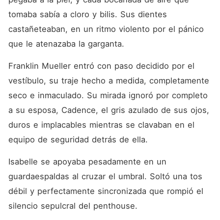
mujer que, según él, no
sabía nadar. Mientras me
tomaba sabía a cloro y bilis. Sus dientes 
humillaba frente a todo su
castañeteaban, en un ritmo violento por el pánico 
equipo y amenazaba con
destruir a mi familia si volvía
que le atenazaba la garganta.
a tocarla, Isabelle me regaló
una sonrisa cruel y
triunfante. Durante tres años
Franklin Mueller entró con paso decidido por el 
de matrimonio, lo amé hasta
vestíbulo, su traje hecho a medida, completamente 
sangrar, soportando su
desprecio bajo la sombra de
seco e inmaculado. Su mirada ignoró por completo 
su supuesta heroica historia
en el río Hudson. Pero
a su esposa, Cadence, el gris azulado de sus ojos, 
mientras ellos se refugiaban
duros e implacables mientras se clavaban en el 
en la suite de invitados, yo
recordé la oscuridad
equipo de seguridad detrás de ella.
asfixiante de aquel río
donde, en realidad, yo fui la
Isabelle se apoyaba pesadamente en un 
víctima que casi muere
ahogada años atrás. El TEPT
guardaespaldas al cruzar el umbral. Soltó una tos 
me golpeó con una crueldad
insoportable, pero al ver la
débil y perfectamente sincronizada que rompió el 
mentira descarada de
silencio sepulcral del penthouse.
Isabelle y la ceguera
deliberada de Franklin, algo