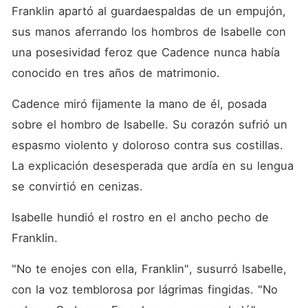
dentro de mí se fracturó para
Franklin apartó al guardaespaldas de un empujón, 
siempre. ¿Cómo podía él
llamar amor a esta
sus manos aferrando los hombros de Isabelle con 
transacción llena de
una posesividad feroz que Cadence nunca había 
veneno? ¿Por qué mi
sacrificio constante valía
conocido en tres años de matrimonio.
menos que una actuación
barata? Me levanté del
Cadence miró fijamente la mano de él, posada 
suelo, arrastrando mi cuerpo
entumecido hacia el baño,
sobre el hombro de Isabelle. Su corazón sufrió un 
donde el agua caliente
apenas logró calmar mis
espasmo violento y doloroso contra sus costillas. 
temblores. Con la mirada
La explicación desesperada que ardía en su lengua 
vacía, saqué mi teléfono
encriptado y marqué el
se convirtió en cenizas.
código de anulación.
[Citadel_Protocol_Active].
"Ejecutar", ordené. Esa
Isabelle hundió el rostro en el ancho pecho de 
noche, el lujo de los Mueller
Franklin.
se vino abajo, y mi vida
como su esposa sumisa
terminó con el estruendo de
"No te enojes con ella, Franklin", susurró Isabelle, 
una escultura de cristal
con la voz temblorosa por lágrimas fingidas. "No 
hecha pedazos.