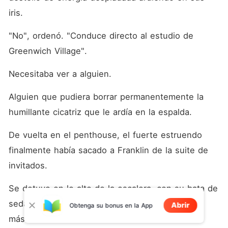
iris.
"No", ordenó. "Conduce directo al estudio de 
Greenwich Village".
Necesitaba ver a alguien.
Alguien que pudiera borrar permanentemente la 
humillante cicatriz que le ardía en la espalda.
De vuelta en el penthouse, el fuerte estruendo 
finalmente había sacado a Franklin de la suite de 
invitados.
Se detuvo en lo alto de la escalera, con su bata de 
seda holgadamente atada y el rostro como una 
Abrir
Obtenga su bonus en la App
máscara de oscura furia.