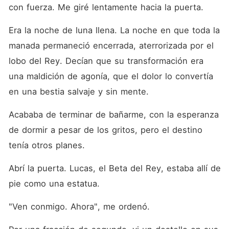
los suyos dorados. Su
con fuerza. Me giré lentamente hacia la puerta.
aliento me acarició el rostro,
cálido y firme. Pero lleno de
Era la noche de luna llena. La noche en que toda la 
una fuerza que no podía
identificar. ----- Tenía
manada permaneció encerrada, aterrorizada por el 
dieciocho años cuando
finalmente acepté la verdad:
lobo del Rey. Decían que su transformación era 
que estaba destinado a estar
una maldición de agonía, que el dolor lo convertía 
solo. El día en que la
manada me etiquetó como
en una bestia salvaje y sin mente.
sin lobo. Y fui rechazado por
mi compañero elegido. El día
del despertar del lobo se
Acababa de terminar de bañarme, con la esperanza 
suponía que lo cambiaría
de dormir a pesar de los gritos, pero el destino 
todo. Era el día en que el
Alfa Mabel debía anunciarse
tenía otros planes.
como su futura Luna. Mi
lobo decidió no aparecer. Y
Abrí la puerta. Lucas, el Beta del Rey, estaba allí de 
elige a mi hermana antes
que a mí. Galvin Kingston. El
pie como una estatua.
rey alfa que gobernaba
treinta y seis manadas, un
nombre pronunciado con
"Ven conmigo. Ahora", me ordenó.
cautela y miedo. Su palabra
es ley, y aun así, el poder no