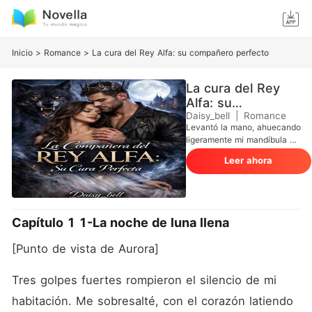
Inicio
>
Romance
>
La cura del Rey Alfa: su compañero perfecto
La cura del Rey
Alfa: su
compañero
Daisy_bell
|
Romance
Levantó la mano, ahuecando
perfecto
ligeramente mi mandíbula y
levantando los dedos. Así
Leer ahora
que nuestros ojos se
encontraron. Cerré los míos
instintivamente. Mi
respiración era rápida,
irregular, me dolían las
Capítulo 1 1-La noche de luna llena
costillas con cada
respiración. "Abre los ojos."
[Punto de vista de Aurora]
La orden fluyó suavemente
de él. Obedecí antes de que
la comprensión me
Tres golpes fuertes rompieron el silencio de mi 
alcanzara. Mis ojos azul
habitación. Me sobresalté, con el corazón latiendo 
océano se encontraron con