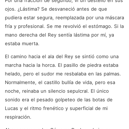
Por una fracción de segundo, vi un destello en sus 
lo libró del sufrimiento. Cada
luna llena le quitaba un poco
ojos. ¿Lástima? Se desvaneció antes de que 
más de control, trayendo un
pudiera estar segura, reemplazada por una máscara 
dolor y una agonía que solo
su compañera predestinada
fría y profesional. Se me revolvió el estómago. Si la 
podía arrebatar. Y cuando
finalmente la encontró,
mano derecha del Rey sentía lástima por mí, ya 
nunca más la perdió de
estaba muerta.
vista.
El camino hacia el ala del Rey se sintió como una 
marcha hacia la horca. El pasillo de piedra estaba 
helado, pero el sudor me resbalaba en las palmas. 
Normalmente, el castillo bullía de vida, pero esa 
noche, reinaba un silencio sepulcral. El único 
sonido era el pesado golpeteo de las botas de 
Lucas y el ritmo frenético y superficial de mi 
respiración.