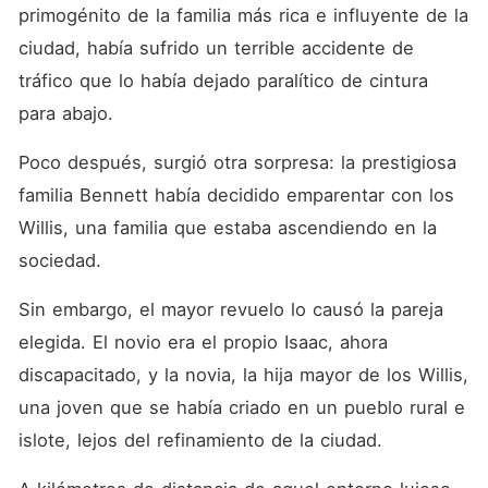
"Está bien, yo tampoco
primogénito de la familia más rica e influyente de la 
estoy enamorada de ti".
Atrapado por su propia
ciudad, había sufrido un terrible accidente de 
insuficiencia, no se atrevía a
tráfico que lo había dejado paralítico de cintura 
esperar más, pero la
paciencia de ella lo
para abajo. 
mantenía firme. Arrodillada
ante él, la chica lo miró a los
Poco después, surgió otra sorpresa: la prestigiosa 
ojos y le acarició el cabello
con su cálida mano para
familia Bennett había decidido emparentar con los 
tranquilizarlo, hasta que su
radiante sonrisa despertó
Willis, una familia que estaba ascendiendo en la 
emociones que él creía
sociedad. 
olvidadas hacía mucho
tiempo.
Sin embargo, el mayor revuelo lo causó la pareja 
elegida. El novio era el propio Isaac, ahora 
discapacitado, y la novia, la hija mayor de los Willis, 
una joven que se había criado en un pueblo rural e 
islote, lejos del refinamiento de la ciudad. 