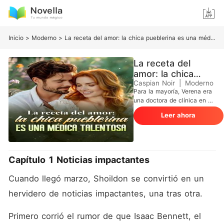
Inicio
>
Moderno
>
La receta del amor: la chica pueblerina es una médica talentosa
La receta del
amor: la chica
pueblerina es una
Caspian Noir
|
Moderno
Para la mayoría, Verena era
médica talentosa
una doctora de clínica en un
pequeño pueblo; en realidad,
Leer ahora
ella hacía maravillas
discretas. Tres años después
de que Isaac se enamorara
perdidamente de ella y
pasara noches en vela, un
Capítulo 1 Noticias impactantes
accidente lo dejó en una
silla de ruedas y le arrebató
Cuando llegó marzo, Shoildon se convirtió en un 
la memoria. Para mantenerlo
con vida, Verena se casó
hervidero de noticias impactantes, una tras otra. 
con él, solo para escucharlo
decir: "Nunca te a amaré".
Primero corrió el rumor de que Isaac Bennett, el 
Ella simplemente sonrió.