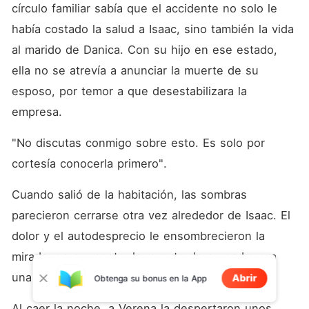
círculo familiar sabía que el accidente no solo le 
había costado la salud a Isaac, sino también la vida 
al marido de Danica. Con su hijo en ese estado, 
ella no se atrevía a anunciar la muerte de su 
esposo, por temor a que desestabilizara la 
empresa. 
"No discutas conmigo sobre esto. Es solo por 
cortesía conocerla primero". 
Cuando salió de la habitación, las sombras 
parecieron cerrarse otra vez alrededor de Isaac. El 
dolor y el autodesprecio le ensombrecieron la 
mirada; en su mente, la muerte de su padre era 
una carga que siempre llevaría consigo. 
Abrir
Obtenga su bonus en la App
Al caer la noche, a Verena la despertaron unos 