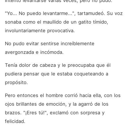
Intentó levantarse varias veces, pero no pudo. 
Gritar enojada podría dañar
al bebé. Solo golpéame, si
esto te ayuda". El
"Yo... No puedo levantarme...", tartamudeó. Su voz 
comportamiento de Vince
sonaba como el maullido de un gatito tímido, 
sorprendió a todos los que lo
conocían. ¡El hombre
involuntariamente provocativa. 
despiadado, que nunca se
disculpó con nadie, se
No pudo evitar sentirse increíblemente 
arrodilló ante una mujer!
¿Por qué?
avergonzada e incómoda. 
Tenía dolor de cabeza y le preocupaba que él 
pudiera pensar que le estaba coqueteando a 
propósito. 
Pero entonces el hombre corrió hacia ella, con los 
ojos brillantes de emoción, y la agarró de los 
brazos. "¡Eres tú!", exclamó con sorpresa y 
felicidad. 