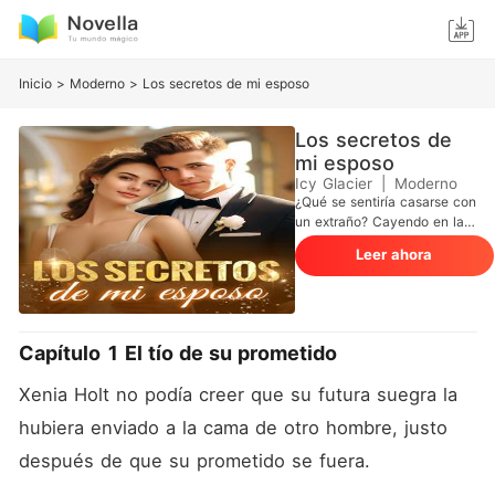
Inicio
>
Moderno
>
Los secretos de mi esposo
Los secretos de
mi esposo
Icy Glacier
|
Moderno
¿Qué se sentiría casarse con
un extraño? Cayendo en la
trampa de su futura suegra,
Leer ahora
entre la espada y la pared,
Xenia se casó con el tío
enfermizo y en silla de
ruedas de su prometido.
Pensó que su vida iba a ser
Capítulo 1 El tío de su prometido
un infierno después del
matrimonio, pero le esperaba
Xenia Holt no podía creer que su futura suegra la 
una gran sorpresa. Su
marido le compró una casa y
hubiera enviado a la cama de otro hombre, justo 
un terreno, y no solo eso, la
después de que su prometido se fuera. 
amaba con todo su corazón.
La vida era buena. El único