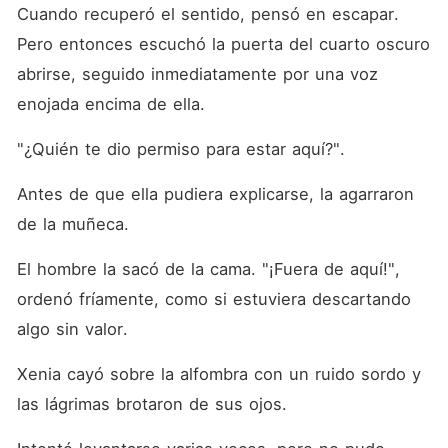
inconveniente era que su
Cuando recuperó el sentido, pensó en escapar. 
marido, Vince, siempre tosía
como si fuera a morir en
Pero entonces escuchó la puerta del cuarto oscuro 
cualquier momento. Un día,
abrirse, seguido inmediatamente por una voz 
Xenia descubrió el secreto
de su marido, quien resultó
enojada encima de ella. 
haber estado vigilándola
durante años. Ella se burló:
"¿Quién te dio permiso para estar aquí?". 
"¿No tienes una enfermedad
crónica?". "Estoy mejor
ahora, gracias a ti",
Antes de que ella pudiera explicarse, la agarraron 
respondió Vince. "¿No
estabas lisiado?". Ante esta
de la muñeca. 
pregunta, Vince empezó a
sudar frío. "Bueno, no quería
El hombre la sacó de la cama. "¡Fuera de aquí!", 
que se burlaran de nuestro
hijo, así que contraté al
ordenó fríamente, como si estuviera descartando 
mejor médico para que me
algo sin valor. 
tratara las piernas". Xenia se
puso enfadada. Ella gritó:
"¡Vince Morrison! ¿Qué más
Xenia cayó sobre la alfombra con un ruido sordo y 
me has estado ocultando?".
Con un ruido sordo, Vince se
las lágrimas brotaron de sus ojos. 
arrodilló y dijo: "Cariño,
tranquila, no levantes la voz.