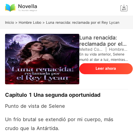
Inicio
>
Hombre Lobo
>
Luna renacida: reclamada por el Rey Lycan
Luna renacida:
reclamada por el
Rey Lycan
Melted Compass
|
Hombre Lobo
En su vida anterior, Selene
murió al dar a luz, mientras
su compañero Alfa la
Leer ahora
abandonaba por otra mujer.
Renacida con una segunda
oportunidad, juró romper
toda relación con el hombre
que le había destrozado la
Capítulo 1 Una segunda oportunidad
vida y recuperar el lugar que
le correspondía como
Punto de vista de Selene
heredera Alfa. Decidida a
reconstruir su manada, que
había caído en desgracia, se
Un frío brutal se extendió por mi cuerpo, más 
esforzó por reescribir su
crudo que la Antártida. 
destino paso a paso. Pero