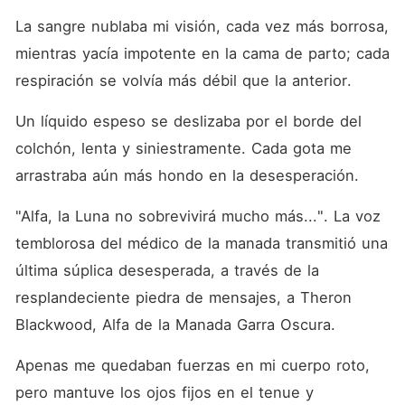
todo cambió cuando
apareció el misterioso Rey
La sangre nublaba mi visión, cada vez más borrosa, 
Lycan y reveló una verdad
mientras yacía impotente en la cama de parto; cada 
impactante: ella estaba
destinada a ser su
respiración se volvía más débil que la anterior. 
compañera. Esta vez, Selene
tenía que decidir si el amor
volvería a destruirla... o se
Un líquido espeso se deslizaba por el borde del 
convertiría en su salvación.
colchón, lenta y siniestramente. Cada gota me 
arrastraba aún más hondo en la desesperación. 
"Alfa, la Luna no sobrevivirá mucho más...". La voz 
temblorosa del médico de la manada transmitió una 
última súplica desesperada, a través de la 
resplandeciente piedra de mensajes, a Theron 
Blackwood, Alfa de la Manada Garra Oscura. 
Apenas me quedaban fuerzas en mi cuerpo roto, 
pero mantuve los ojos fijos en el tenue y 