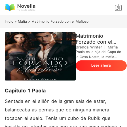
Inicio
>
Mafia
>
Matrimonio Forzado con el Mafioso
Matrimonio
Forzado con el
Mafioso
Brenda Winter
|
Mafia
Paola es la hija del Capo de
la Cosa Nostra, la mafia
italiana, y debido a que su
Leer ahora
padre asesinó al hijo mayor
de la Cabeza de Dragón, el
líder de la Tríada, ella es
ahora el mayor objetivo del
líder y de su hijo Lee
Capítulo 1 Paola
Mizushima. Durante toda su
vida ha tenido que vivir
Sentada en el sillón de la gran sala de estar, 
recluida en una granja en un
pueblo de Italia, lejos de sus
balanceaba as pernas que de ninguna manera 
padres y en compañía de
tocaban el suelo. Tenía um cubo de Rubik que 
sus abuelos, quienes
ayudaron a criarla. Paola
insistía en intentar resolver; era una cosa curiosa y, 