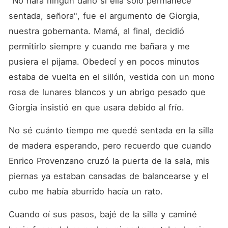
"No hará ningún daño si ella solo permanece 
la alejó de su familia.
sentada, señora", fue el argumento de Giorgia, 
nuestra gobernanta. Mamá, al final, decidió 
permitirlo siempre y cuando me bañara y me 
pusiera el pijama. Obedecí y en pocos minutos 
estaba de vuelta en el sillón, vestida con un mono 
rosa de lunares blancos y un abrigo pesado que 
Giorgia insistió en que usara debido al frío.
No sé cuánto tiempo me quedé sentada en la silla 
de madera esperando, pero recuerdo que cuando 
Enrico Provenzano cruzó la puerta de la sala, mis 
piernas ya estaban cansadas de balancearse y el 
cubo me había aburrido hacía un rato.
Cuando oí sus pasos, bajé de la silla y caminé 