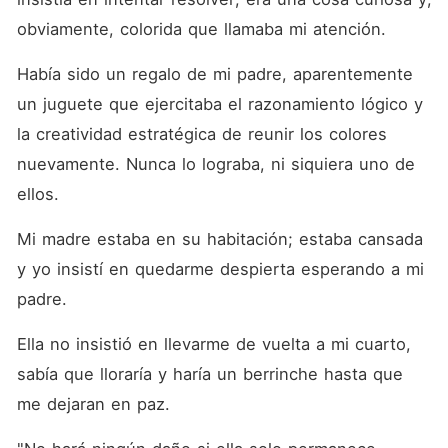
sufre por la distancia y por
la forma en que se ve
obviamente, colorida que llamaba mi atención.
obligada a vivir, en una
"jaula de oro", como ella la
Había sido un regalo de mi padre, aparentemente 
llama, pero todo cambia
cuando su padre decide
un juguete que ejercitaba el razonamiento lógico y 
casarla con el líder de la
Yakuza, un enemigo en
la creatividad estratégica de reunir los colores 
común con la Tríada que
nuevamente. Nunca lo lograba, ni siquiera uno de 
aumentará el poder de
influencia en la sociedad
ellos.
entre las mafias, además de
protegerla. Sin embargo,
Mi madre estaba en su habitación; estaba cansada 
ocurre otro giro inesperado
cuando es secuestrada por
y yo insistí en quedarme despierta esperando a mi 
la Tríada mientras se dirige a
conocer a su futuro
padre.
prometido y, como si su
realidad se hubiera vuelto
Ella no insistió en llevarme de vuelta a mi cuarto, 
del revés, de repente se
encuentra en manos de su
sabía que lloraría y haría un berrinche hasta que 
enemigo, incierta sobre su
futuro y sobre cómo hará
me dejaran en paz.
para escapar del hombre
que la arrebató de su vida y