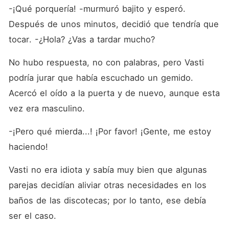
mayor! Ahora, se encuentra
-¡Qué porquería! -murmuró bajito y esperó. 
solo con su hijo de 6 años,
Ares, y sabe que necesita
Después de unos minutos, decidió que tendría que 
encontrar una madre para el
niño. Erin Dixon parece la
tocar. -¿Hola? ¿Vas a tardar mucho?
candidata perfecta, salvo
por el pequeño detalle de
No hubo respuesta, no con palabras, pero Vasti 
que tiene un exmarido más
que problemático. Milo
podría jurar que había escuchado un gemido. 
Lancaster, uno de los
Acercó el oído a la puerta y de nuevo, aunque esta 
mejores amigos de Adonis,
está siendo presionado por
vez era masculino.
su familia para casarse y
tener un hijo. ¡Pero él no
quiere eso! ¡Un matrimonio
-¡Pero qué mierda...! ¡Por favor! ¡Gente, me estoy 
de conveniencia parece una
haciendo!
buena opción! ¿Pero qué
pasa si quiere más que eso
una vez que conoce mejor a
Vasti no era idiota y sabía muy bien que algunas 
Heidi Williams? Libro 1.3:
parejas decidían aliviar otras necesidades en los 
Gustav nunca imaginó que
cuando volviera a ver a
baños de las discotecas; por lo tanto, ese debía 
Artemisa, después de años,
se sentiría atraído por ella de
ser el caso.
esa manera. Sin embargo,