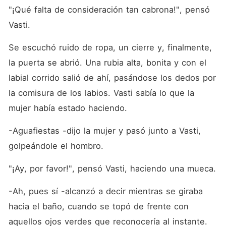
ella lo rechazó. Ella tenia
"¡Qué falta de consideración tan cabrona!", pensó 
otro ¿Pero realmente lo
habia olvidado? ¿O este
Vasti.
romance todavía tiene
posibilidades de funcionar?
Se escuchó ruido de ropa, un cierre y, finalmente, 
Libro 2 = "Te quiero de
vuelta": ¡Aprendamos más
la puerta se abrió. Una rubia alta, bonita y con el 
sobre Ícaro y Ariel! Libro 3 =
"El Arte de Renacer": Freya,
labial corrido salió de ahí, pasándose los dedos por 
John, Athena.
la comisura de los labios. Vasti sabía lo que la 
mujer había estado haciendo.
-Aguafiestas -dijo la mujer y pasó junto a Vasti, 
golpeándole el hombro.
"¡Ay, por favor!", pensó Vasti, haciendo una mueca.
-Ah, pues sí -alcanzó a decir mientras se giraba 
hacia el baño, cuando se topó de frente con 
aquellos ojos verdes que reconocería al instante.