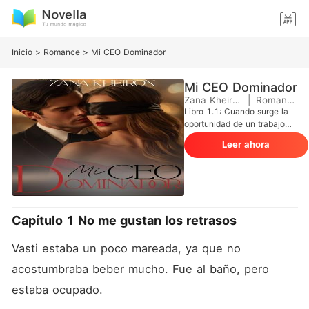
Inicio
>
Romance
>
Mi CEO Dominador
Mi CEO Dominador
Zana Kheiron
|
Romance
Libro 1.1: Cuando surge la
oportunidad de un trabajo
temporal, Vasti, no pierde
Leer ahora
tiempo en postularse. Todo
parece maravilloso, pero
espera... "¡Mañana llevarás
bragas lilas!" Adonis
MacGyver es impresionante,
pero este CEO esconde un
Capítulo 1 No me gustan los retrasos
secreto que cambiará la vida
de Vasti para siempre. Libro
Vasti estaba un poco mareada, ya que no 
1.2: ¡Apollo, el hermano de
Adonis, experimenta un
acostumbraba beber mucho. Fue al baño, pero 
conflicto después de ser
traicionado por su esposa en
estaba ocupado.
la boda de su hermano