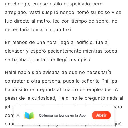
un chongo, en ese estilo despeinado-pero-
arreglado. Vasti suspiró hondo, tomó su bolso y se 
fue directo al metro. Iba con tiempo de sobra, no 
necesitaría tomar ningún taxi.
En menos de una hora llegó al edificio, fue al 
elevador y esperó pacientemente mientras todos 
se bajaban, hasta que llegó a su piso.
Heidi había sido avisada de que no necesitaría 
contratar a otra persona, pues la señorita Phillips 
había sido reintegrada al cuadro de empleados. A 
pesar de la curiosidad, Heidi no le preguntó nada al 
jefe. Temía que él se sintiera desafiado y la tomara 
contra la pobre chica. No, Heidi decidió que, en 
Abrir
Obtenga su bonus en la App
cuanto pudiera, le preguntaría a la propia Vasti qué 