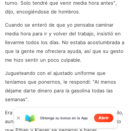
turno. Solo tendré que venir media hora antes", 
dijo, encogiéndose de hombros. 
Cuando se enteró de que yo pensaba caminar 
media hora para ir y volver del trabajo, insistió en 
llevarme todos los días. No estaba acostumbrada a 
que la gente me ofreciera ayuda, así que su gesto 
me hizo sentir un poco culpable. 
Jugueteando con el ajustado uniforme que 
teníamos que ponernos, le respondí: "Al menos 
déjame darte dinero para la gasolina todas las 
semanas". 
Era mi primer día de trabajo, un domingo tranquilo, 
Abrir
Obtenga su bonus en la App
aunque el sábado lo pasé terminando el proyecto 
que Ethan y Kieran se negaron a hacer. 