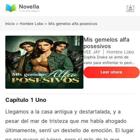
Inicio
>
Hombre Lobo
>
Mis gemelos alfa posesivos
Mis gemelos alfa
posesivos
VEE JAY
|
Hombre Lobo
Sophia Drake se armó de
valor para enfrentar lo peor
cuando se vio obligada a
Leer ahora
mudarse al otro lado del país
en medio de su tercer año
de bachillerato. Estaba
desesperada por escapar de
su hogar destrozado tan
Capítulo 1 Uno
pronto como cumpliera
dieciocho años, pero sus
Llegamos a la casa antigua y destartalada, y a 
planes se ven interrumpidos
por los enigmáticos y
pesar del mar de tristeza que me había ahogado 
cautivadores gemelos
últimamente, sentí un destello de emoción. El lugar 
Ashford. Sophia no podía
comprender la intensa
no era nuevo ni lujoso, pero sí más de lo que 