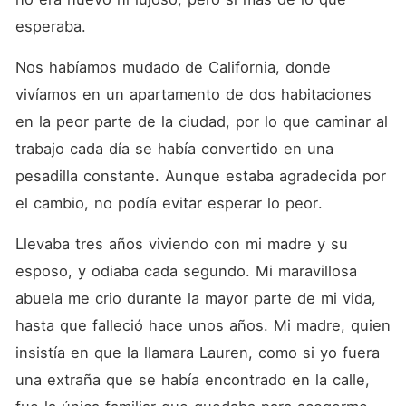
atracción que sentía por los
gemelos así que intenta
esperaba. 
evitarlos a toda costa.
Mientras es lanzada a un
Nos habíamos mudado de California, donde 
mundo nuevo, los traumas
del pasado vuelven a
vivíamos en un apartamento de dos habitaciones 
aparecer, haciéndola
cuestionar su verdadera
en la peor parte de la ciudad, por lo que caminar al 
identidad. ¿Escapará Sophia
trabajo cada día se había convertido en una 
de los secretos de su
pasado, o afrontará su
pesadilla constante. Aunque estaba agradecida por 
destino y tomará el control
de su futuro?
el cambio, no podía evitar esperar lo peor. 
Llevaba tres años viviendo con mi madre y su 
esposo, y odiaba cada segundo. Mi maravillosa 
abuela me crio durante la mayor parte de mi vida, 
hasta que falleció hace unos años. Mi madre, quien 
insistía en que la llamara Lauren, como si yo fuera 
una extraña que se había encontrado en la calle, 