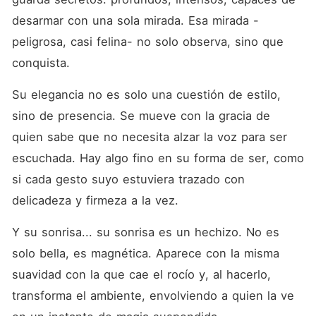
Baranov, un hombre tan letal
como irresistible. Dueño de
desarmar con una sola mirada. Esa mirada -
una red de poder que se
peligrosa, casi felina- no solo observa, sino que 
extiende más allá del
negocio legal, Mikhail se
conquista.
rige por su propia ley, y
jamás ha permitido que una
mujer lo desestabilice. Hasta
Su elegancia no es solo una cuestión de estilo, 
que Alexandra aparece con
sino de presencia. Se mueve con la gracia de 
su inteligencia afilada y su
encanto implacable,
quien sabe que no necesita alzar la voz para ser 
arrastrándolo a un juego de
deseo, dominio y peligro.
escuchada. Hay algo fino en su forma de ser, como 
Entre reuniones
si cada gesto suyo estuviera trazado con 
empresariales, besos que
arden más que el vodka
delicadeza y firmeza a la vez.
ruso, y enemigos que
observan en las sombras,
Y su sonrisa... su sonrisa es un hechizo. No es 
Alexandra y Mikhail deberán
decidir si su alianza será
solo bella, es magnética. Aparece con la misma 
solo de poder... o si están
destinados a caer el uno en
suavidad con la que cae el rocío y, al hacerlo, 
los brazos del otro, incluso
transforma el ambiente, envolviendo a quien la ve 
cuando todo a su alrededor
grite lo contrario. ¿Puede el