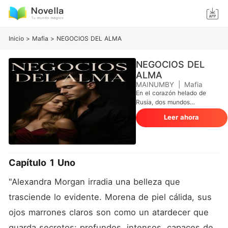
Inicio
>
Mafia
>
NEGOCIOS DEL ALMA
NEGOCIOS DEL
ALMA
MAINUMBY
|
Mafia
En el corazón helado de
Rusia, dos mundos
destinados a chocar
Leer ahora
comienzan a arder.
Alexandra Morgan, una
brillante mujer de negocios,
elegante y estratega, es
enviada al mundo del
Capítulo 1 Uno
comercio internacional con
una misión clara: expandir el
"Alexandra Morgan irradia una belleza que 
imperio Morgan en tierras
peligrosas. Pero lo que no
trasciende lo evidente. Morena de piel cálida, sus 
esperaba era toparse con el
ojos marrones claros son como un atardecer que 
rey indiscutible de los bajos
fondos rusos: Mikhail
guarda secretos: profundos, intensos, capaces de 