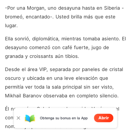
-Por una Morgan, uno desayuna hasta en Siberia -
bromeó, encantado-. Usted brilla más que este 
lugar.
Ella sonrió, diplomática, mientras tomaba asiento. El 
desayuno comenzó con café fuerte, jugo de 
granada y croissants aún tibios.
Desde el área VIP, separada por paneles de cristal 
oscuro y ubicada en una leve elevación que 
permitía ver toda la sala principal sin ser visto, 
Mikhail Baranov observaba en completo silencio.
Él no venía a Sokolov por la comida. Venía por el 
control. Y ese control, en ese instante, tenía 
Abrir
Obtenga su bonus en la App
nombre y apellido: Alexandra Morgan.