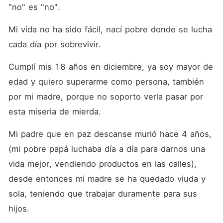
viuda y dos hermanos.
"no" es "no".
Igualmente, quiere iniciar a
estudiar en la universidad,
pero esto se le complica
Mi vida no ha sido fácil, nací pobre donde se lucha 
cuando de pronto aparece
cada día por sobrevivir.
en su camino un caballero
millonario y este empieza a
tramar cosas oscuras en
Cumplí mis 18 años en diciembre, ya soy mayor de 
contra de ella y su familia.
edad y quiero superarme como persona, también 
No obstante, la madre de
dicha joven trabaja para él,
por mi madre, porque no soporto verla pasar por 
quien se llama Caden
Howard y es dueño de una
esta miseria de mierda.
empresa de suministros
industriales para el Caribe
Mi padre que en paz descanse murió hace 4 años, 
conocida como "Empresa
Howard". Dicha joven debe
(mi pobre papá luchaba día a día para darnos una 
enfrentarse a los demonios
de este hombre adinerado y
vida mejor, vendiendo productos en las calles), 
defender su dignidad a toda
desde entonces mi madre se ha quedado viuda y 
costa. Ambos se enfrascan
en una lucha sin igual, por lo
sola, teniendo que trabajar duramente para sus 
tanto, cada día hay una
batalla que librar entre los
hijos.
dos. Obra registrada Safe