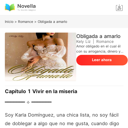
Inicio
>
Romance
>
Obligada a amarlo
Obligada a amarlo
Kely Liz
|
Romance
Amor obligado en el cual él
con su arrogancia, dinero y
poder cree tener el mundo a
Leer ahora
sus pies, pero no tiene el
amor. Por esto está
dispuesto a hacer cualquier
cosa para obtener lo que
desea sin importar el precio
ni el daño que cause a los
Capítulo 1 Vivir en la miseria
demás, solo para satisfacer
una oscura fantasía, en
━━━━━━━ ⟡ ━━━━━━━
consecuencia esto lo
conducirá a un camino sin
salida y desesperación. Ella
Soy Karla Domínguez, una chica lista, no soy fácil 
es una jovencita que vive
de doblegar a algo que no me gusta, cuando digo 
con su madre, quien es