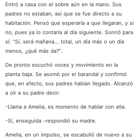
entrelazan en una relación
Entró a casa con el sobre aún en la mano. Sus 
donde las promesas nacen a
media luz, allí donde el amor
padres no estaban, así que se fue directo a su 
empieza como un secreto y
habitación. Pensó que esperaría a que llegaran, y si 
termina siendo imposible de
ocultar.
no, pues ya lo contaría al día siguiente. Sonrió para 
sí: "Sí, será mañana... total, un día más o un día 
menos, ¿qué más da?".
De pronto escuchó voces y movimiento en la 
planta baja. Se asomó por el barandal y confirmó 
que, en efecto, sus padres habían llegado. Alcanzó 
a oír a su padre decir:
-Llama a Amelia, es momento de hablar con ella.
-Sí, enseguida -respondió su madre.
Amelia, en un impulso, se escabulló de nuevo a su 