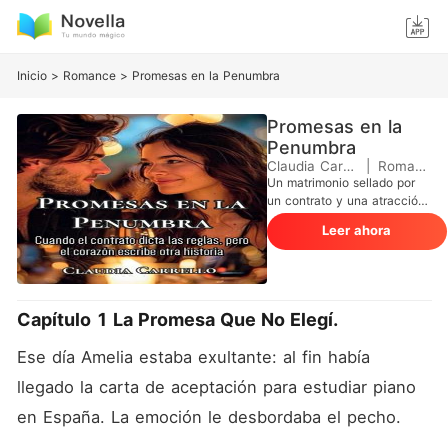
Inicio
>
Romance
>
Promesas en la Penumbra
Promesas en la
Penumbra
Claudia Carrello
|
Romance
Un matrimonio sellado por
un contrato y una atracción
que ningún acuerdo puede
Leer ahora
contener. Amelia, con solo
diecinueve años, acepta
unirse a Darío, un hombre de
mirada insondable y pasado
marcado por la pérdida, sin
Capítulo 1 La Promesa Que No Elegí.
imaginar que tras su
aparente frialdad se oculta
Ese día Amelia estaba exultante: al fin había 
una ternura capaz de
desarmarla. Entre la
llegado la carta de aceptación para estudiar piano 
obligación y el deseo, entre
en España. La emoción le desbordaba el pecho.
la verdad y lo que ambos
temen admitir, sus vidas se