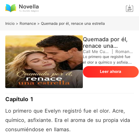
Inicio
>
Romance
>
Quemada por él, renace una estrella
Quemada por él,
renace una
estrella
Call Me Cutie
|
Romance
Lo primero que registré fue
el olor a químico y asfixia.
Mientras los paramédicos
Leer ahora
me ponían la máscara de
oxígeno en la ambulancia,
mis ojos se clavaron en el
monitor de noticias: mi
hogar, el penthouse de la
Capítulo 1
Torre Vértice, estaba
envuelto en llamas. Pero el
Lo primero que Evelyn registró fue el olor. Acre, 
verdadero golpe no fue el
fuego, fue ver la transmisión
químico, asfixiante. Era el aroma de su propia vida 
en vivo desde Los Ángeles
consumiéndose en llamas.
en la parte inferior de la
pantalla. Mi esposo, Vértice,