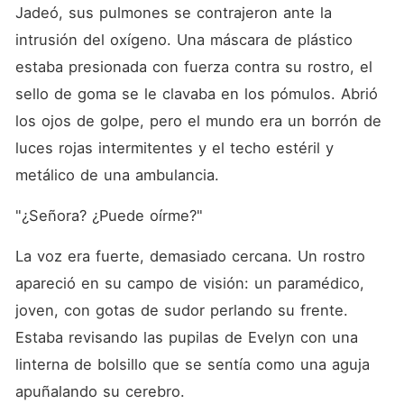
no me estaba llamando
Jadeó, sus pulmones se contrajeron ante la 
frenético. Estaba en una
alfombra roja, protegiendo a
intrusión del oxígeno. Una máscara de plástico 
Remanso de los flashes,
estaba presionada con fuerza contra su rostro, el 
consolándola por un simple
ataque de pánico mientras
sello de goma se le clavaba en los pómulos. Abrió 
yo casi moría quemada en
su casa. Cuando finalmente
los ojos de golpe, pero el mundo era un borrón de 
logré contactarlo, mintió
luces rojas intermitentes y el techo estéril y 
descaradamente. Dijo que
estaba en una reunión de
metálico de una ambulancia.
negocios, pero escuché la
voz de ella de fondo
"¿Señora? ¿Puede oírme?"
quejándose de la presión del
agua en el hotel. Peor aún,
minimizó mi tragedia
La voz era fuerte, demasiado cercana. Un rostro 
llamándola un "accidente de
cocina" y me acusó de ser
apareció en su campo de visión: un paramédico, 
descuidada, sin siquiera
joven, con gotas de sudor perlando su frente. 
preguntar por mis
quemaduras de segundo
Estaba revisando las pupilas de Evelyn con una 
grado. Cuando le entregué
los papeles de divorcio, se
linterna de bolsillo que se sentía como una aguja 
rió en mi cara y los rompió
apuñalando su cerebro.
en pedazos sobre la cama