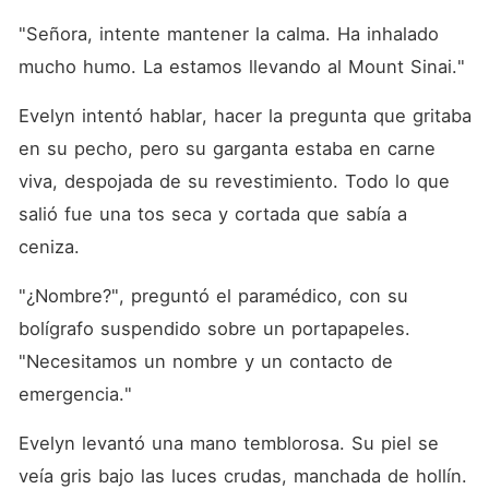
del hospital. Me miró con
esa arrogancia de siempre y
"Señora, intente mantener la calma. Ha inhalado 
dijo: "No puedes sobrevivir
mucho humo. La estamos llevando al Mount Sinai."
sin mí. No tienes carrera, ni
familia, ni dinero. El mundo
se comerá viva a una
Evelyn intentó hablar, hacer la pregunta que gritaba 
divorciada de treinta años
sin currículum". Lo que él
en su pecho, pero su garganta estaba en carne 
ignora es que la esposa
viva, despojada de su revestimiento. Todo lo que 
trofeo y silenciosa fue solo
un papel que interpreté
salió fue una tos seca y cortada que sabía a 
durante tres años. En
secreto, soy "Cimiento", la
ceniza.
guionista fantasma más
buscada de Hollywood, y
"¿Nombre?", preguntó el paramédico, con su 
tengo veinticuatro millones
de dólares en una cuenta
bolígrafo suspendido sobre un portapapeles. 
offshore que él ni se
"Necesitamos un nombre y un contacto de 
imagina. Me quité el anillo
de cinco quilates, lo dejé
emergencia."
caer en el tazón de la
entrada y salí por la puerta
sin mirar atrás. Vereda murió
Evelyn levantó una mano temblorosa. Su piel se 
en ese incendio; ahora es el
veía gris bajo las luces crudas, manchada de hollín. 
turno de que él conozca a la