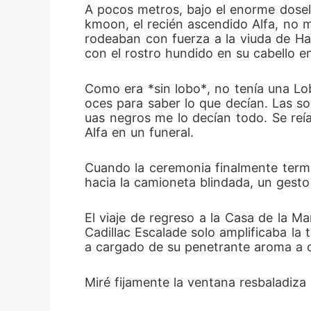
A pocos metros, bajo el enorme dosel
antes de 
kmoon, el recién ascendido Alfa, no 
rodeaban con fuerza a la viuda de Har
rogando e
con el rostro hundido en su cabello 
Como era *sin lobo*, no tenía una Lob
oces para saber lo que decían. Las so
uas negros me lo decían todo. Se reía
Alfa en un funeral.
Cuando la ceremonia finalmente termin
hacia la camioneta blindada, un gesto 
El viaje de regreso a la Casa de la Ma
Cadillac Escalade solo amplificaba la 
a cargado de su penetrante aroma a ce
Miré fijamente la ventana resbaladiza 