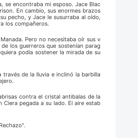
a, se encontraba mi esposo. Jace Blac
 con los Silvermoon. Quiero a Jace
rison. En cambio, sus enormes brazos 
u pecho, y Jace le susurraba al oído, 
ra los compañeros.
a Manada. Pero no necesitaba oír sus v
o de los guerreros que sostenían parag
quiera podía sostener la mirada de su 
és de la lluvia e inclinó la barbilla 
ejero.
isas contra el cristal antibalas de la 
n Ciera pegada a su lado. El aire estab
 Rechazo".