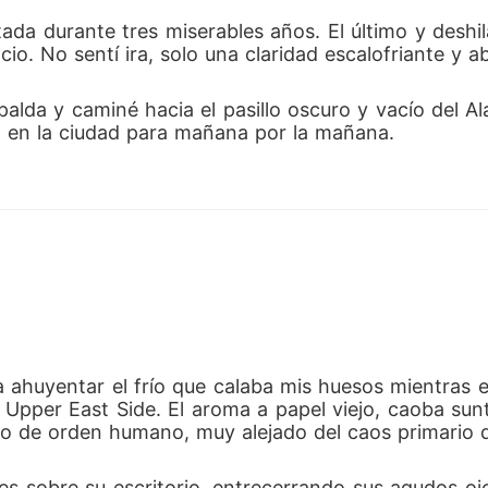
ada durante tres miserables años. El último y deshil
io. No sentí ira, solo una claridad escalofriante y a
spalda y caminé hacia el pasillo oscuro y vacío del A
o en la ciudad para mañana por la mañana.
 ahuyentar el frío que calaba mis huesos mientras 
 Upper East Side. El aroma a papel viejo, caoba sun
ario de orden humano, muy alejado del caos primario
es sobre su escritorio, entrecerrando sus agudos ojos