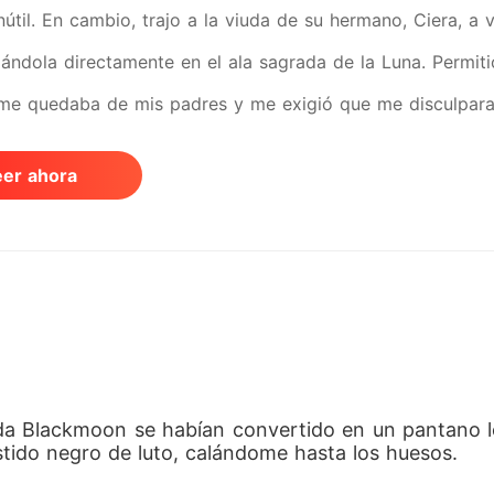
inútil. En cambio, trajo a la viuda de su hermano, Ciera, a
ndola directamente en el ala sagrada de la Luna. Permitió 
me quedaba de mis padres y me exigió que me disculpara 
a abuela nos convocó bajo amenaza de muerte, Jace elig
eer ahora
rrinche inventado. Al presentarme sola en el Cónclave, m
 a arrodillarme sobre piedra incrustada con plata pura, 
brutal para pagar por la ausencia de mi Alfa. Mientras el 
 sangre, la humillación se convirtió en una claridad absol
en silencio. Jace sabía exactamente el infierno que mi fami
 complacer a su amante. Pero justo cuando estaba a punto
da Blackmoon se habían convertido en un pantano lo
bles puertas de hierro de la fortaleza estallaron en mil p
tido negro de luto, calándome hasta los huesos.
u auto en medio de la tormenta, destrozó a los guardias 