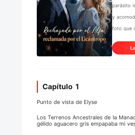
parásito 
y acomodá
foto que 
despiadad
L
por un be
obligaron
ventisca 
Capítulo 1
helaba mi
político 
Punto de vista de Elyse
sola para
Los Terrenos Ancestrales de la Mana
impenetra
gélido aguacero gris empapaba mi ves
bajó de s