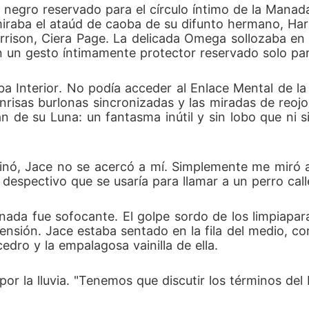
 negro reservado para el círculo íntimo de la Manad
dar una orden letal: "Vendan en corto todo lo relacionado
miraba el ataúd de caoba de su difunto hermano, Har
rison, Ciera Page. La delicada Omega sollozaba en s
n los escalones de su propia manada al amanecer".
en un gesto íntimamente protector reservado solo pa
a Interior. No podía acceder al Enlace Mental de l
nrisas burlonas sincronizadas y las miradas de reoj
n de su Luna: un fantasma inútil y sin lobo que ni si
ó, Jace no se acercó a mí. Simplemente me miró a trav
despectivo que se usaría para llamar a un perro call
nada fue sofocante. El golpe sordo de los limpiaparabr
tensión. Jace estaba sentado en la fila del medio, co
dro y la empalagosa vainilla de ella.
por la lluvia. "Tenemos que discutir los términos del