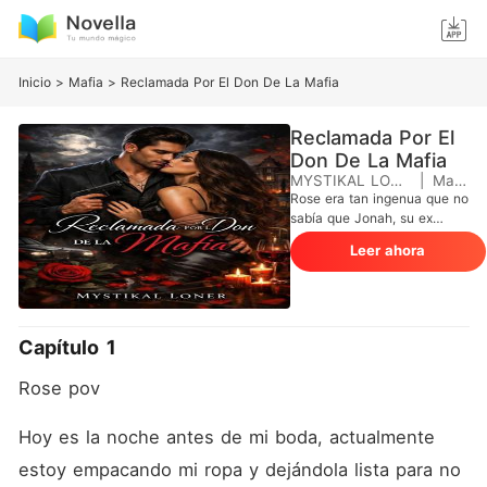
Inicio
>
Mafia
>
Reclamada Por El Don De La Mafia
Reclamada Por El
Don De La Mafia
MYSTIKAL LONER
|
Mafia
Rose era tan ingenua que no
sabía que Jonah, su ex
prometido, la estaba
Leer ahora
engañando incluso antes del
día de su boda. La noche
anterior a la boda, lo
sorprendió siéndole infiel
con la última persona con la
Capítulo 1
que jamás esperaría verlo,
Rebecca. Por rabia y
Rose pov
despecho, los maldijo y se
fue, luego salió a
emborracharse y terminó
Hoy es la noche antes de mi boda, actualmente 
besándose con un jefe
estoy empacando mi ropa y dejándola lista para no 
mafioso, quien, sin que ella