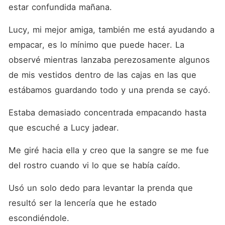
lo supiera, era el
estar confundida mañana.
hermanastro de su prometido
y su jefe. El día de la boda,
Lucy, mi mejor amiga, también me está ayudando a 
irrumpió y la canceló,
enfrentando a Jonah.
empacar, es lo mínimo que puede hacer. La 
Después de la humillación,
Jonah juró hacer su vida
observé mientras lanzaba perezosamente algunos 
miserable. Intentó conseguir
de mis vestidos dentro de las cajas en las que 
un trabajo, pero era casi
imposible debido a la
estábamos guardando todo y una prenda se cayó.
influencia que Jonah tenía.
Entonces acudió al mayor
jefe mafioso que su amiga
Estaba demasiado concentrada empacando hasta 
Lucy le recomendó. Cuando
que escuché a Lucy jadear.
fue a pedirle ayuda, el don
resultó ser el misterioso
hombre que había estado
Me giré hacia ella y creo que la sangre se me fue 
mostrando interés en ella,
del rostro cuando vi lo que se había caído.
pero a quien ella había
estado rechazando. Sin que
ella lo supiera, era el jefe y
Usó un solo dedo para levantar la prenda que 
hermanastro de su ex
prometido. Ella le pidió
resultó ser la lencería que he estado 
ayuda, y él se la ofreció, por
escondiéndole.
supuesto, pero con una