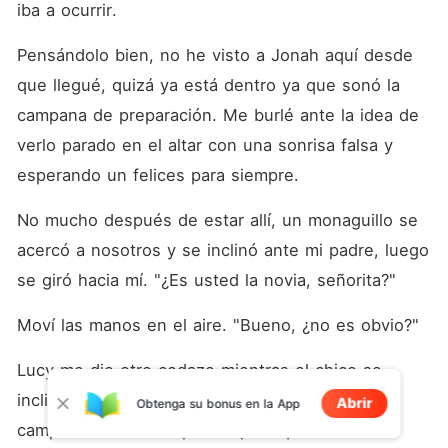
iba a ocurrir.
Pensándolo bien, no he visto a Jonah aquí desde 
que llegué, quizá ya está dentro ya que sonó la 
campana de preparación. Me burlé ante la idea de 
verlo parado en el altar con una sonrisa falsa y 
esperando un felices para siempre.
No mucho después de estar allí, un monaguillo se 
acercó a nosotros y se inclinó ante mi padre, luego 
se giró hacia mí. "¿Es usted la novia, señorita?"
Moví las manos en el aire. "Bueno, ¿no es obvio?"
Lucy me dio otro codazo mientras el chico se 
inclinaba y decía, "Perdone mis modales, la 
Abrir
Obtenga su bonus en la App
campana va a sonar pronto para que la novia 