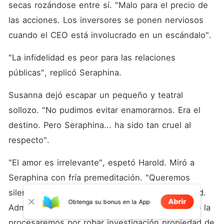
secas rozándose entre sí. "Malo para el precio de 
las acciones. Los inversores se ponen nerviosos 
cuando el CEO está involucrado en un escándalo".
"La infidelidad es peor para las relaciones 
públicas", replicó Seraphina.
Susanna dejó escapar un pequeño y teatral 
sollozo. "No pudimos evitar enamorarnos. Era el 
destino. Pero Seraphina... ha sido tan cruel al 
respecto".
"El amor es irrelevante", espetó Harold. Miró a 
Seraphina con fría premeditación. "Queremos 
silencio. Firmará un Acuerdo de Confidencialidad. 
Abrir
Obtenga su bonus en la App
Admitirá... inestabilidad emocional. A cambio, no la 
procesaremos por robar investigación propiedad de 