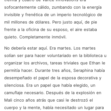
seguridad para acusarme de
agresión física,
sofocantemente cálido, zumbando con la energía 
convirtiéndome en la
invisible y frenética de un imperio tecnológico de 
"Esposa Loca" en redes
sociales. Me bloquearon
mil millones de dólares. Pero justo aquí, de pie 
todas las cuentas bancarias.
Incluso mi propia familia, los
frente a la oficina de su esposo, el aire estaba 
Cañaveral, aceptaron un
quieto. Completamente inmóvil.
soborno para testificar que
siempre he sido
mentalmente inestable,
No debería estar aquí. Era martes. Los martes 
dejándome oficialmente en
la calle. Estoy sola, herida y
solían ser para hacer voluntariado en la biblioteca u 
sin un centavo en un motel
organizar los archivos, tareas triviales que Ethan le 
barato. Ellos creen que han
ganado. Creen que soy la
permitía hacer. Durante tres años, Seraphina había 
esposa sumisa que solo
servía para organizar
desempeñado el papel de la esposa decorativa y 
archivos en el sótano. Pero
silenciosa. Era un papel que había elegido, un 
olvidaron lo que había en
esos archivos. No saben que
camuflaje necesario. Después de la explosión en 
me llevé mis diarios. No
saben que la tecnología de
Mali cinco años atrás que casi le destrozó el 
mil millones de dólares que
cuerpo y la mente, había necesitado un lugar para 
presumen es mía. Y