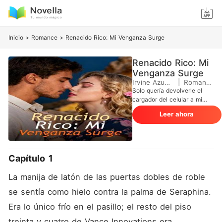
Inicio
>
Romance
>
Renacido Rico: Mi Venganza Surge
Renacido Rico: Mi
Venganza Surge
Irvine Azuma
|
Romance
Solo quería devolverle el
cargador del celular a mi
esposo. En cambio, al abrir
Leer ahora
la puerta de su oficina, lo
encontré con mi "mejor
amiga", la actual Directora
de Marketing. No mostraron
culpa, solo molestia por mi
Capítulo 1
interrupción. Cuando pedí el
divorcio, Ímpetu se rió en mi
La manija de latón de las puertas dobles de roble 
cara: "No eres nada sin mí.
Si sales por esa puerta, te
se sentía como hielo contra la palma de Seraphina. 
destruiré". Y lo intentaron. En
Era lo único frío en el pasillo; el resto del piso 
menos de 72 horas,
Azucena editó un video de
treinta y cuatro de Vance Innovations era 