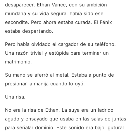
definitivamente no saben
desaparecer. Ethan Vance, con su ambición 
que acabo de usar mis
últimos secretos para
mundana y su vida segura, había sido ese 
contratar a Estío, el abogado
escondite. Pero ahora estaba curada. El Fénix 
más despiadado de Nueva
York. Ímpetu quería un
estaba despertando.
monstruo. Ahora le voy a
mostrar uno.
Pero había olvidado el cargador de su teléfono. 
Una razón trivial y estúpida para terminar un 
matrimonio.
Su mano se aferró al metal. Estaba a punto de 
presionar la manija cuando lo oyó.
Una risa.
No era la risa de Ethan. La suya era un ladrido 
agudo y ensayado que usaba en las salas de juntas 
para señalar dominio. Este sonido era bajo, gutural 