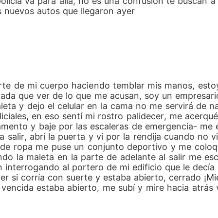
s nuevos autos que llegaron ayer 
arte de mi cuerpo haciendo temblar mis manos, est
ada que ver de lo que me acusan, soy un empresario
a maleta y dejo el celular en la cama no me servirá de
iciales, en eso sentí mi rostro palidecer, me acerqué
tamento y baje por las escaleras de emergencia- me e
salir, abrí la puerta y vi por la rendija cuando no v
 de ropa me puse un conjunto deportivo y me coloqu
o la maleta en la parte de adelante al salir me esco
 interrogando al portero de mi edificio que le decía
er si corría con suerte y estaba abierto, cerrado ¡
a vencida estaba abierto, me subí y mire hacia atrás 