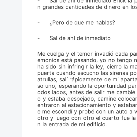
-	Sal de ahí de inmediato Erick la policía va para allá, no es una confusión te buscan a ti por lavado de dólares y consiguiero
n grandes cantidades de dinero en lo
-	¿Pero de que me hablas? 
-	Sal de ahí de inmediato 
Me cuelga y el temor invadió cada p
emonios está pasando, yo no tengo n
ha sido sin infringir la ley, cierro l
puerta cuando escucho las sirenas pol
atrullas, salí rápidamente de mi apar
so uno, esperando la oportunidad para 
odos lados, antes de salir me cambié
o y estaba despejado, camine colocand
entraron al estacionamiento y estaban
e me escondí y probé con un auto a v
otro y luego con otro el cuarto fue l
n la entrada de mi edificio.