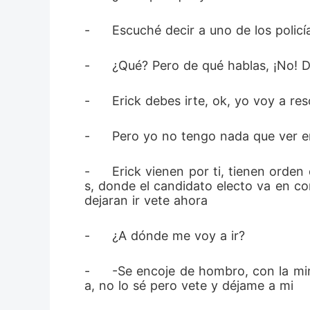
-	Escuché decir a uno de los poli
-	¿Qué? Pero de qué hablas, ¡No!
-	Erick debes irte, ok, yo voy a re
-	Pero yo no tengo nada que ver 
-	Erick vienen por ti, tienen orden de arresto en tu contra y en un caso como este después de unas elecciones presidenciale
s, donde el candidato electo va en con
dejaran ir vete ahora 
-	¿A dónde me voy a ir? 
-	-Se encoje de hombro, con la mirada puesta en el ascensor- Vete a un país que no tenga extradición no sé Panamá, Bélgic
a, no lo sé pero vete y déjame a mi