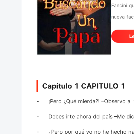
Fancini q
nueva fac
L
Capítulo 1 CAPITULO 1
-	¡Pero ¿Qué mierda?! –Observo al
-	Debes irte ahora del país –Me d
-	¿Pero por qué yo no he hecho n