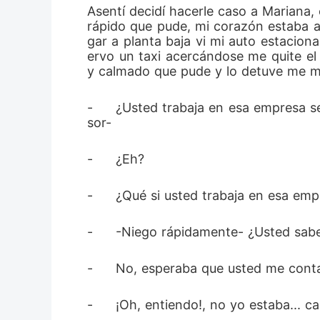
Asentí decidí hacerle caso a Mariana, 
rápido que pude, mi corazón estaba ac
gar a planta baja vi mi auto estacion
ervo un taxi acercándose me quite el 
y calmado que pude y lo detuve me mo
-	¿Usted trabaja en esa empresa señor? –Su voz me saca de mis pensamientos y lo miro observándome por el espejo retrovi
sor- 
-	¿Eh? 
-	¿Qué si usted trabaja en esa emp
-	-Niego rápidamente- ¿Usted sabe
-	No, esperaba que usted me conta
-	¡Oh, entiendo!, no yo estaba...