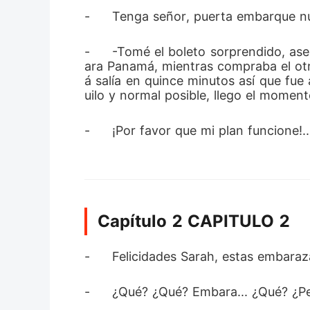
-	Tenga señor, puerta embarque n
-	-Tomé el boleto sorprendido, asentí y sonreí- Gracias señorita –Camine hasta otra aerolínea y decidí comprar otro boleto p
ara Panamá, mientras compraba el otr
á salía en quince minutos así que fue
uilo y normal posible, llego el moment
-	¡Por favor que mi plan funcione!..
Capítulo 2 CAPITULO 2
-	Felicidades Sarah, estas embara
-	¿Qué? ¿Qué? Embara... ¿Qué? ¿Pe