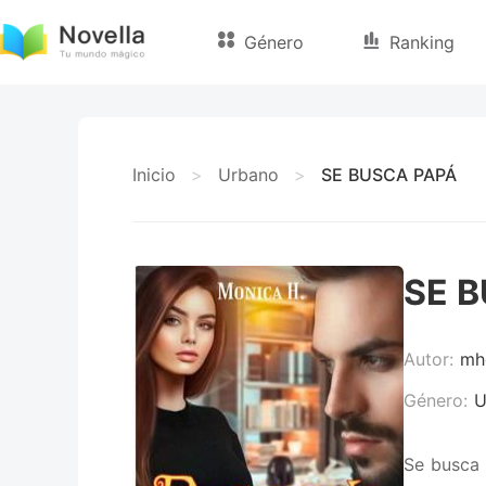
Género
Ranking
Inicio
>
Urbano
>
SE BUSCA PAPÁ
SE 
Autor:
mh
Género:
U
Se busca 