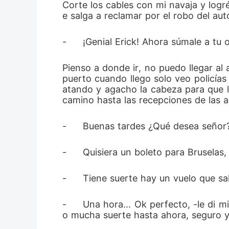
Corte los cables con mi navaja y logr
e salga a reclamar por el robo del auto
-	¡Genial Erick! Ahora súmale a t
Pienso a donde ir, no puedo llegar al 
puerto cuando llego solo veo policías
atando y agacho la cabeza para que l
camino hasta las recepciones de las a
-	Buenas tardes ¿Qué desea señor
-	Quisiera un boleto para Bruselas
-	Tiene suerte hay un vuelo que s
-	Una hora... Ok perfecto, -le di mi pasaporte con nerviosismo, sonreía cada tanto para que no se me notara, ya había tenid
o mucha suerte hasta ahora, seguro y