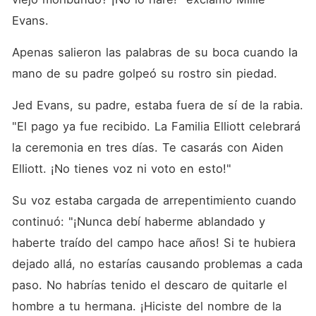
que él era precisamente el
hombre con el que debía
Evans. 
casarse, el mismísimo tirano
del que todos hablaban.
Apenas salieron las palabras de su boca cuando la 
"¿Soy viejo y feo?".
"¿Impotente?". "¿Quieres el
mano de su padre golpeó su rostro sin piedad. 
divorcio?". Aiden no la
dejaría ir. A partir de
Jed Evans, su padre, estaba fuera de sí de la rabia. 
entonces, Millie se convirtió
en su adorada esposa,
"El pago ya fue recibido. La Familia Elliott celebrará 
consentida y protegida como
un tesoro, y era la envidia
la ceremonia en tres días. Te casarás con Aiden 
de todos.
Elliott. ¡No tienes voz ni voto en esto!"
Su voz estaba cargada de arrepentimiento cuando 
continuó: "¡Nunca debí haberme ablandado y 
haberte traído del campo hace años! Si te hubiera 
dejado allá, no estarías causando problemas a cada 
paso. No habrías tenido el descaro de quitarle el 
hombre a tu hermana. ¡Hiciste del nombre de la 