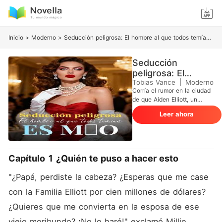
Inicio
>
Moderno
>
Seducción peligrosa: El hombre al que todos temían es mío
Seducción
peligrosa: El
hombre al que
Tobias Vance
|
Moderno
Corría el rumor en la ciudad
todos temían es
de que Aiden Elliott, un
mío
hombre poderoso, era un
Leer ahora
anciano desagradable y
estaba a las puertas de la
muerte. Por dinero, el padre
avaro de Millie, su madrastra
astuta y su hermanastra
Capítulo 1 ¿Quién te puso a hacer esto
celosa la obligaron a
casarse con este supuesto
"¿Papá, perdiste la cabeza? ¿Esperas que me case 
moribundo. Negándose a
someterse, Millie se rebeló y
con la Familia Elliott por cien millones de dólares? 
pasó la noche con un
¿Quieres que me convierta en la esposa de ese 
acompañante masculino,
solo para descubrir después
viejo moribundo? ¡No lo haré!" exclamó Millie 