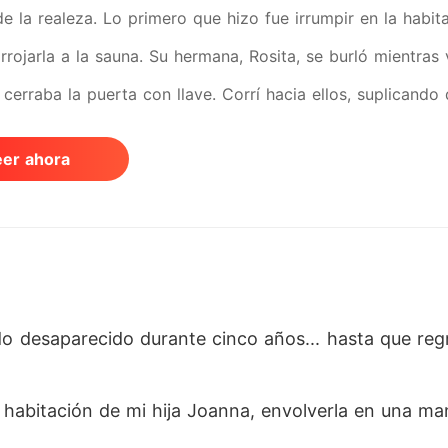
 de la realeza. Lo primero que hizo fue irrumpir en la habi
rrojarla a la sauna. Su hermana, Rosita, se burló mientras 
cerraba la puerta con llave. Corrí hacia ellos, suplicando 
"¿Cómo te atreves a suplicar? La pequeña princesa se lasti
eer ahora
entera, todos estaremos en un gran problema. ¡Solo está
 en este lugar miserable contigo para siempre". En ese 
n usar la vida de mi hija para apaciguar a esa Reina de S
La persona que estaba siendo mordida por las sanguijuelas
tar las consecuencias de sus actos.
o desaparecido durante cinco años... hasta que regre
 habitación de mi hija Joanna, envolverla en una mant