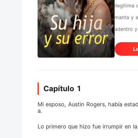
ilegítima
manta y a
adentro y 
malicia. 
L
madre se 
atrapados
pretendía
Capítulo 1
fracaso. 
de enfren
Mi esposo, Austin Rogers, había estad
a. 
Lo primero que hizo fue irrumpir en la