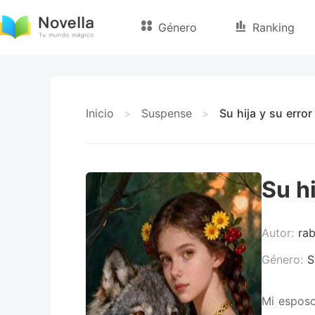
Género
Ranking
Inicio
>
Suspense
>
Su hija y su error
Su hi
Autor:
rab
Género:
S
Mi esposo