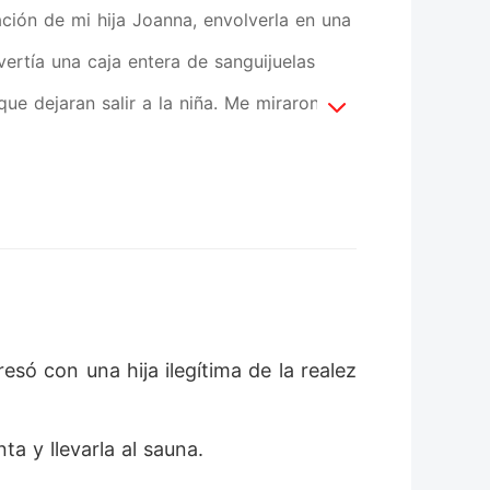
tación de mi hija Joanna, envolverla en una
vertía una caja entera de sanguijuelas
que dejaran salir a la niña. Me miraron con
mó gravemente la pierna ayer. Si su
s celosa! Quieres que nos quedemos
momento, finalmente comprendí que
laka. Pero su plan estaba condenado al
 dentro no era mi hija. Estaban a punto
só con una hija ilegítima de la realez
a y llevarla al sauna. 