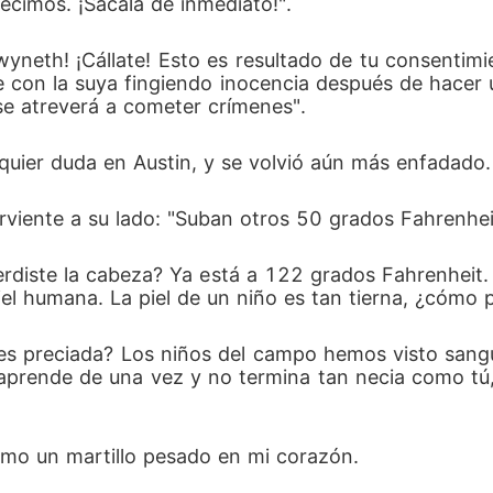
ecimos. ¡Sácala de inmediato!". 
wyneth! ¡Cállate! Esto es resultado de tu consentim
se con la suya fingiendo inocencia después de hacer
e atreverá a cometer crímenes". 
lquier duda en Austin, y se volvió aún más enfadado.
sirviente a su lado: "Suban otros 50 grados Fahrenhei
perdiste la cabeza? Ya está a 122 grados Fahrenheit. 
piel humana. La piel de un niño es tan tierna, ¿cómo 
 es preciada? Los niños del campo hemos visto sangu
aprende de una vez y no termina tan necia como tú,
omo un martillo pesado en mi corazón. 