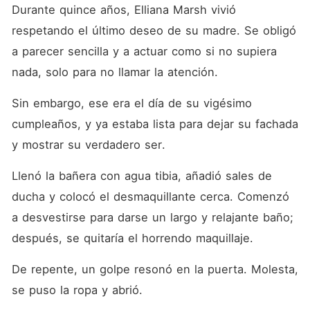
revelar su verdadera
Durante quince años, Elliana Marsh vivió 
identidad: una sanadora
milagrosa, magnate
respetando el último deseo de su madre. Se obligó 
financiera, una experta en
a parecer sencilla y a actuar como si no supiera 
valuación y una mente
maestra en la IA. Cuando
nada, solo para no llamar la atención. 
quienes la maltrataron se
arrepintieron amargamente y
Sin embargo, ese era el día de su vigésimo 
suplicaron perdón, Cole
desveló una foto impactante
cumpleaños, y ya estaba lista para dejar su fachada 
de Elliana sin maquillaje,
causando conmoción en los
y mostrar su verdadero ser. 
medios: ""Mi esposa no
necesita la aprobación de
Llenó la bañera con agua tibia, añadió sales de 
nadie""."
ducha y colocó el desmaquillante cerca. Comenzó 
a desvestirse para darse un largo y relajante baño; 
después, se quitaría el horrendo maquillaje. 
De repente, un golpe resonó en la puerta. Molesta, 
se puso la ropa y abrió. 