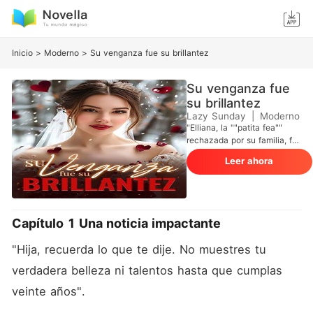
Inicio
>
Moderno
>
Su venganza fue su brillantez
Su venganza fue
su brillantez
Lazy Sunday
|
Moderno
"Elliana, la ""patita fea""
rechazada por su familia, fue
humillada por su
Leer ahora
hermanastra Paige, la
admirada por todos,
comprometida con el CEO
Cole, era la mujer más
arrogante... hasta que él se
Capítulo 1 Una noticia impactante
casó con Elliana el día de la
boda. Todos, atónitos, se
"Hija, recuerda lo que te dije. No muestres tu 
preguntaron por qué había
elegido a la mujer ""fea"".
verdadera belleza ni talentos hasta que cumplas 
Mientras esperaban que la
veinte años". 
despreciaran, Elliana dejó a
todos boquiabiertos al